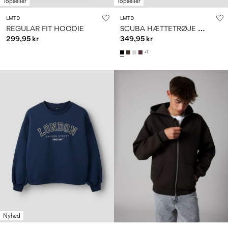
Topseller
Topseller
LMTD
LMTD
S
CUBA HÆTTETRØJE MED LYNLÅS
REGULAR FIT HOODIE
299,95 kr
349,95 kr
+1
Nyhed