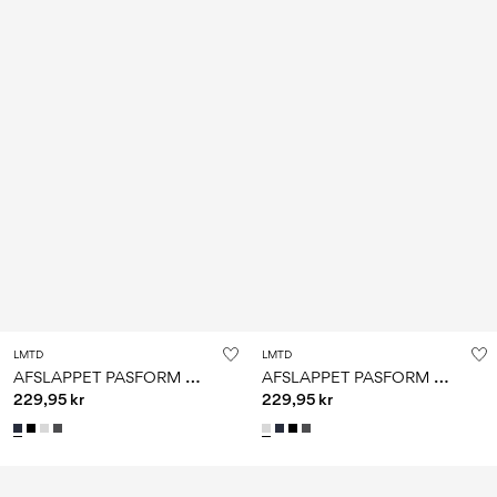
LMTD
LMTD
A
FSLAPPET PASFORM HOODIE
A
FSLAPPET PASFORM HOODIE
229,95 kr
229,95 kr