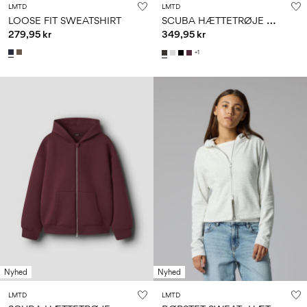
LMTD
LMTD
S
CUBA HÆTTETRØJE MED LYNLÅS
LOOSE FIT SWEATSHIRT
279,95 kr
349,95 kr
+1
Nyhed
Nyhed
LMTD
LMTD