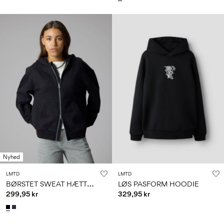
Nyhed
LMTD
LMTD
B
ØRSTET SWEAT HÆTTETRØJE MED LYNLÅS
LØS PASFORM HOODIE
299,95 kr
329,95 kr