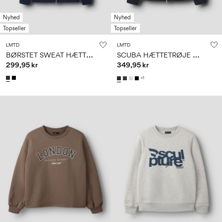
Nyhed
Nyhed
Topseller
Topseller
LMTD
LMTD
B
ØRSTET SWEAT HÆTTETRØJE MED LYNLÅS
S
CUBA HÆTTETRØJE MED LYNLÅS
299,95 kr
349,95 kr
+1