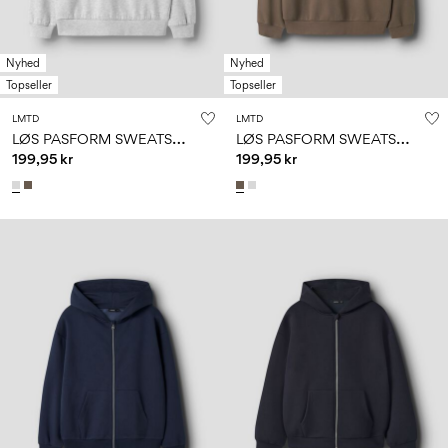
Nyhed
Nyhed
Topseller
Topseller
LMTD
LMTD
L
ØS PASFORM SWEATSHIRT
L
ØS PASFORM SWEATSHIRT
199,95 kr
199,95 kr