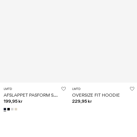
LMTD
LMTD
A
FSLAPPET PASFORM SWEATSHIRT
OVERSIZE FIT HOODIE
199,95 kr
229,95 kr