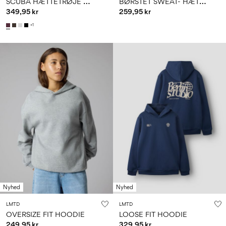
S
CUBA HÆTTETRØJE MED LYNLÅS
B
ØRSTET SWEAT- HÆTTETRØJE MED LYNLÅS
349,95 kr
259,95 kr
+1
Nyhed
Nyhed
LMTD
LMTD
OVERSIZE FIT HOODIE
LOOSE FIT HOODIE
249,95 kr
329,95 kr