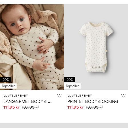
-20%
-20%
Topseller
Topseller
LIL' ATELIER BABY
LIL' ATELIER BABY
L
ANGÆRMET BODYSTOCKING
PRINTET BODYSTOCKING
111,95 kr
139,95 kr
111,95 kr
139,95 kr