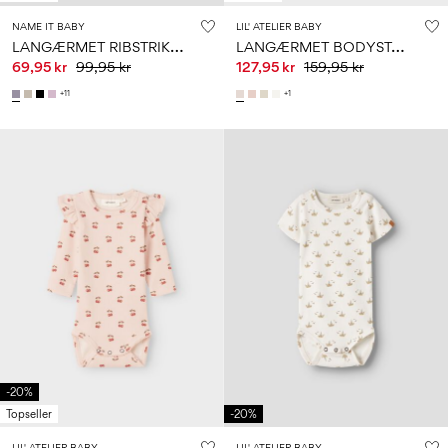
NAME IT BABY
LIL' ATELIER BABY
L
ANGÆRMET RIBSTRIKKET BODYSTOCKING
L
ANGÆRMET BODYSTOCKING
69,95 kr
99,95 kr
127,95 kr
159,95 kr
+11
+1
-20%
Topseller
-20%
LIL' ATELIER BABY
LIL' ATELIER BABY