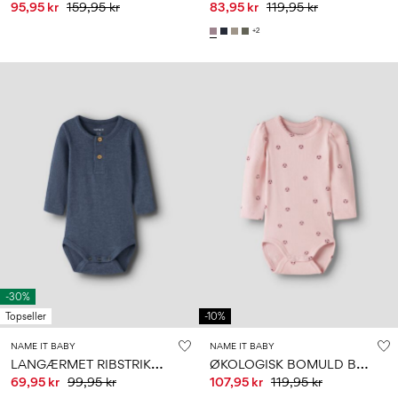
95,95 kr
159,95 kr
83,95 kr
119,95 kr
+2
-30%
Topseller
-10%
NAME IT BABY
NAME IT BABY
L
ANGÆRMET RIBSTRIKKET BODYSTOCKING
Ø
KOLOGISK BOMULD BODYSTOCKING
69,95 kr
99,95 kr
107,95 kr
119,95 kr