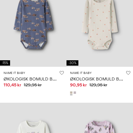
-15%
-30%
NAME IT BABY
NAME IT BABY
Ø
KOLOGISK BOMULD BODYSTOCKING
Ø
KOLOGISK BOMULD BODYSTOCKING
110,45 kr
129,95 kr
90,95 kr
129,95 kr