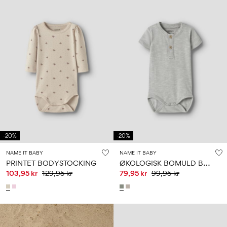
-20%
-20%
NAME IT BABY
NAME IT BABY
Ø
KOLOGISK BOMULD BODYSTOCKING
PRINTET BODYSTOCKING
103,95 kr
129,95 kr
79,95 kr
99,95 kr