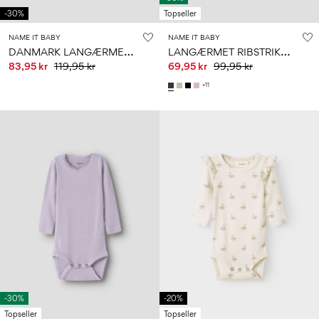
-30%
Topseller
NAME IT BABY
NAME IT BABY
D
ANMARK LANGÆRMET BODYSTOCKING
L
ANGÆRMET RIBSTRIKKET BODYSTOCKING
83,95 kr
119,95 kr
69,95 kr
99,95 kr
+11
-30%
-20%
Topseller
Topseller