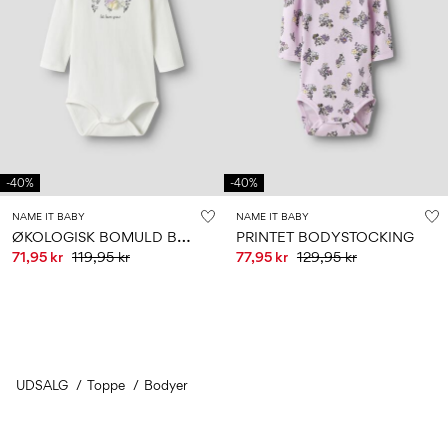
-40%
-40%
NAME IT BABY
NAME IT BABY
Ø
KOLOGISK BOMULD BODYSTOCKING
PRINTET BODYSTOCKING
71,95 kr
119,95 kr
77,95 kr
129,95 kr
UDSALG
Toppe
You have seen 24 of 79 articles.
Bodyer
Load next