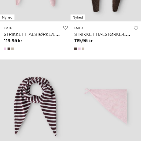
Nyhed
Nyhed
LMTD
LMTD
S
TRIKKET HALSTØRKLÆDE
S
TRIKKET HALSTØRKLÆDE
119,95 kr
119,95 kr