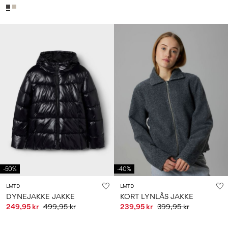
-50%
-40%
LMTD
LMTD
DYNEJAKKE JAKKE
KORT LYNLÅS JAKKE
249,95 kr
499,95 kr
239,95 kr
399,95 kr