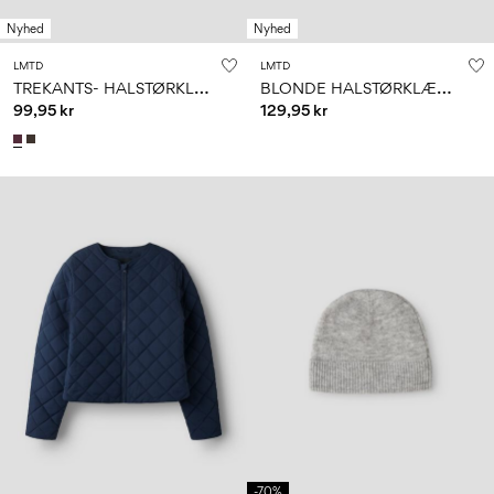
Nyhed
Nyhed
LMTD
LMTD
T
REKANTS- HALSTØRKLÆDE
B
LONDE HALSTØRKLÆDE
99,95 kr
129,95 kr
-70%