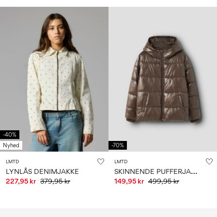
-40%
Nyhed
-70%
LMTD
LMTD
S
KINNENDE PUFFERJAKKE
LYNLÅS DENIMJAKKE
227,95 kr
379,95 kr
149,95 kr
499,95 kr