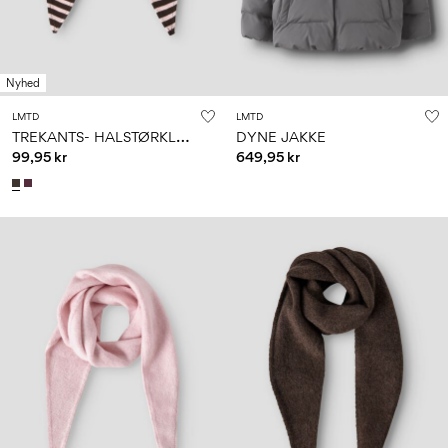
Nyhed
LMTD
LMTD
T
REKANTS- HALSTØRKLÆDE
DYNE JAKKE
99,95 kr
649,95 kr