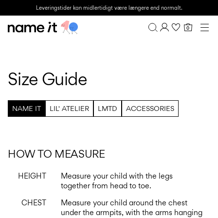
Leveringstider kan midlertidigt være længere end normalt.
0
BABY
0–18 MÅNEDER
Overblik
MINI
1½–8 ÅR
Mine køb
Size Guide
KIDS
Profil
6–14 ÅR
Ønskeliste
TEEN
FAQ
NAME IT
LIL' ATELIER
LMTD
ACCESSORIES
UDSALG
LOG AF
ACTIVEWEAR
HOW TO MEASURE
BRANDS
HEIGHT
Measure your child with the legs
together from head to toe.
CHEST
Measure your child around the chest
Approved
Back
Babyfavoritter
Lotto
Clogs
under the armpits, with the arms hanging
for
to
Sport