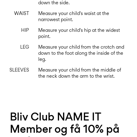
0–
Str.
school
play
down the side.
18
6–
27-
6–
1½–
måneder
14
35
WAIST
Measure your child's waist at the
14
8
år
narrowest point.
år
år
HIP
Measure your child's hip at the widest
point.
Log
LEG
Measure your child from the crotch and
ind
down to the foot along the inside of the
leg.
Har
du
spørgsmål?
SLEEVES
Measure your child from the middle of
the neck down the arm to the wrist.
Om
os
Danmark
/
dansk
Bliv Club NAME IT
Member og få 10% på