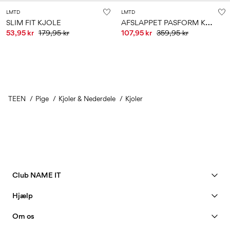
LMTD
LMTD
A
FSLAPPET PASFORM KJOLE
SLIM FIT KJOLE
53,95 kr
179,95 kr
107,95 kr
359,95 kr
TEEN
Pige
Kjoler & Nederdele
Kjoler
Club NAME IT
Se fordele
Hjælp
Bliv Member
Kundeservice
Om os
Min konto
Størrelsesguide