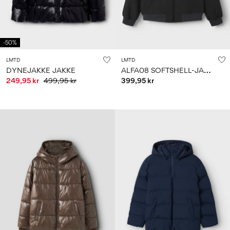
-50%
LMTD
LMTD
A
LFA08 SOFTSHELL-JAKKE
DYNEJAKKE JAKKE
249,95 kr
499,95 kr
399,95 kr