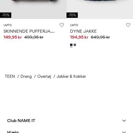
-70%
-70%
LMTD
LMTD
S
KINNENDE PUFFERJAKKE
DYNE JAKKE
149,95 kr
499,95 kr
194,95 kr
649,95 kr
TEEN
Dreng
Overtøj
Jakker & frakker
Club NAME IT
Se fordele
Hjælp