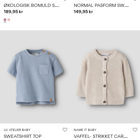
Ø
KOLOGISK BOMULD STRIKKET CARDIGAN
N
ORMAL PASFORM SWEATSHIRT
189,95 kr
149,95 kr
LIL' ATELIER BABY
NAME IT BABY
V
AFFEL- STRIKKET CARDIGAN
SWEATSHIRT TOP