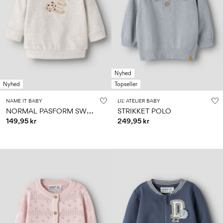
Nyhed
Nyhed
Topseller
NAME IT BABY
LIL' ATELIER BABY
N
ORMAL PASFORM SWEATSHIRT
STRIKKET POLO
149,95 kr
249,95 kr