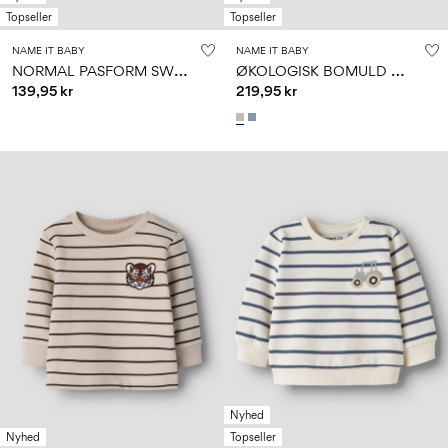
Topseller
Topseller
NAME IT BABY
NAME IT BABY
N
ORMAL PASFORM SWEATSHIRT
Ø
KOLOGISK BOMULD CARDIGAN
139,95 kr
219,95 kr
Nyhed
Nyhed
Topseller