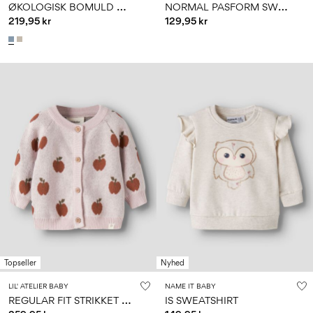
Ø
KOLOGISK BOMULD CARDIGAN
N
ORMAL PASFORM SWEATSHIRT
219,95 kr
129,95 kr
Topseller
Nyhed
LIL' ATELIER BABY
NAME IT BABY
R
EGULAR FIT STRIKKET CARDIGAN
IS SWEATSHIRT