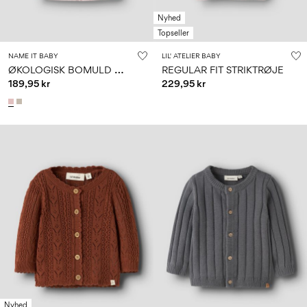
Nyhed
Topseller
NAME IT BABY
LIL' ATELIER BABY
Ø
KOLOGISK BOMULD CARDIGAN
REGULAR FIT STRIKTRØJE
189,95 kr
229,95 kr
Nyhed