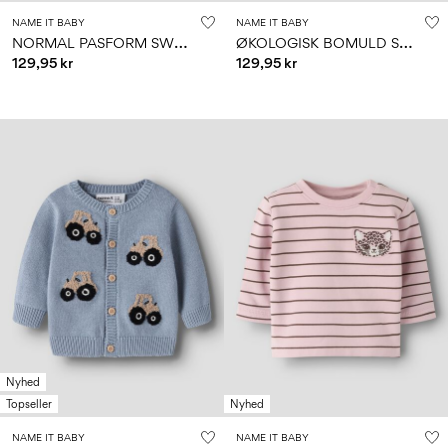
NAME IT BABY
NAME IT BABY
N
ORMAL PASFORM SWEATSHIRT
Ø
KOLOGISK BOMULD SWEATSHIRT
129,95 kr
129,95 kr
Nyhed
Topseller
Nyhed
NAME IT BABY
NAME IT BABY