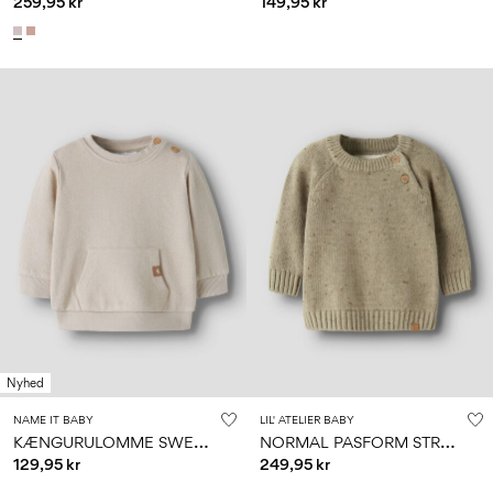
259,95 kr
149,95 kr
Nyhed
NAME IT BABY
LIL' ATELIER BABY
K
ÆNGURULOMME SWEATSHIRT
N
ORMAL PASFORM STRIKTRØJE
129,95 kr
249,95 kr