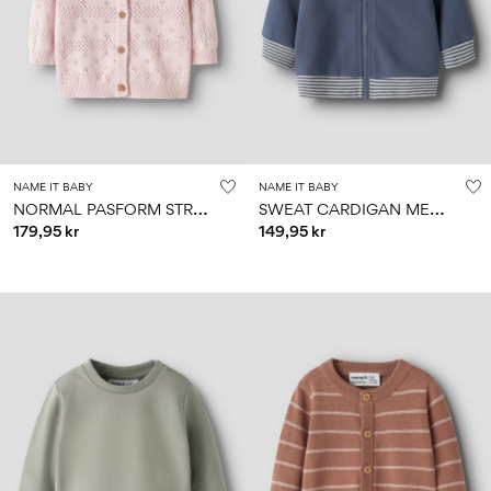
NAME IT BABY
NAME IT BABY
N
ORMAL PASFORM STRIKKET CARDIGAN
S
WEAT CARDIGAN MED LYNLÅS
179,95 kr
149,95 kr