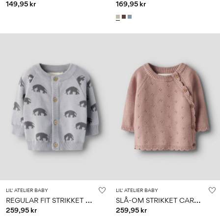
149,95 kr
169,95 kr
LIL' ATELIER BABY
LIL' ATELIER BABY
R
EGULAR FIT STRIKKET CARDIGAN
S
LÅ-OM STRIKKET CARDIGAN
259,95 kr
259,95 kr