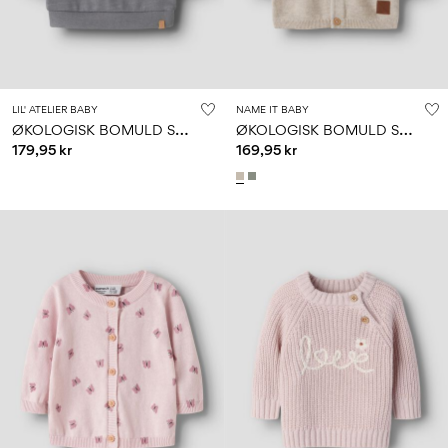
LIL' ATELIER BABY
NAME IT BABY
Ø
KOLOGISK BOMULD SWEATSHIRT
Ø
KOLOGISK BOMULD STRIKKET CARDIGAN
179,95 kr
169,95 kr