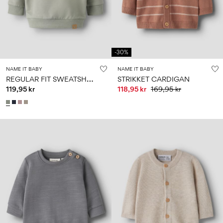
-30%
NAME IT BABY
NAME IT BABY
R
EGULAR FIT SWEATSHIRT
STRIKKET CARDIGAN
119,95 kr
118,95 kr
169,95 kr