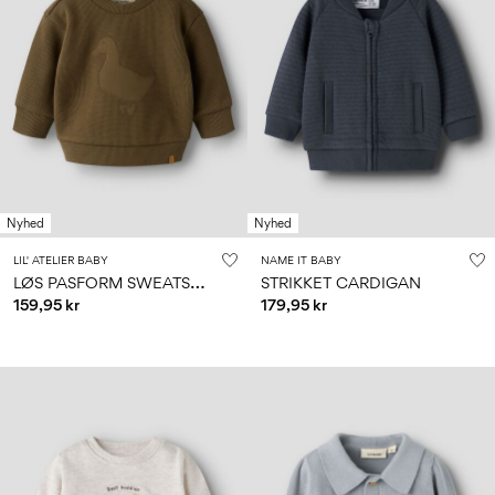
Nyhed
Nyhed
LIL' ATELIER BABY
NAME IT BABY
L
ØS PASFORM SWEATSHIRT
STRIKKET CARDIGAN
159,95 kr
179,95 kr