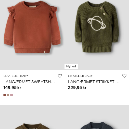
Nyhed
LIL' ATELIER BABY
LIL' ATELIER BABY
L
ANGÆRMET SWEATSHIRT
L
ANGÆRMET STRIKKET TOP
149,95 kr
229,95 kr