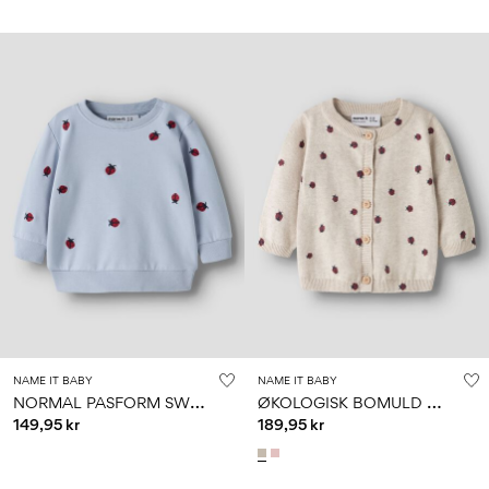
NAME IT BABY
NAME IT BABY
N
ORMAL PASFORM SWEATSHIRT
Ø
KOLOGISK BOMULD CARDIGAN
149,95 kr
189,95 kr