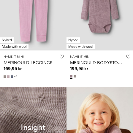
Nyhed
Nyhed
Made with wool
Made with wool
NAME IT MINI
NAME IT MINI
M
ERINOULD BODYSTOCKING
MERINOULD LEGGINGS
169,95 kr
199,95 kr
+2
W36 WOOL INSIGHT
Insight