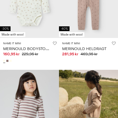
-30%
-40%
Made with wool
Made with wool
NAME IT MINI
NAME IT MINI
M
ERINOULD BODYSTOCKING
MERINOULD HELDRAGT
160,95 kr
229,95 kr
281,95 kr
469,95 kr