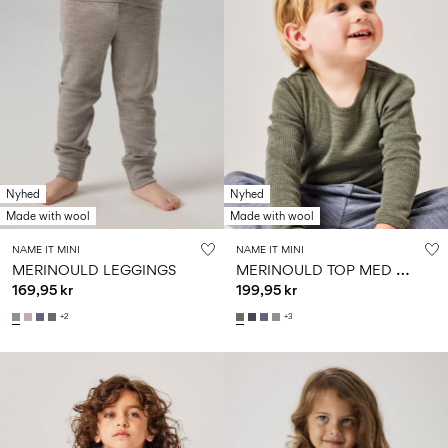
Nyhed
Nyhed
Made with wool
Made with wool
NAME IT MINI
NAME IT MINI
M
ERINOULD TOP MED LANGE ÆRMER
MERINOULD LEGGINGS
169,95 kr
199,95 kr
+2
+3