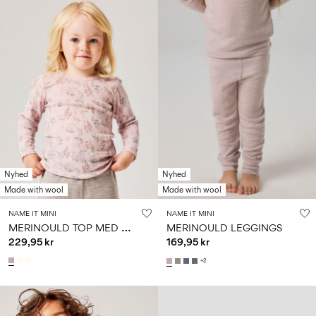
Nyhed
Nyhed
Made with wool
Made with wool
NAME IT MINI
NAME IT MINI
M
ERINOULD TOP MED LANGE ÆRMER
MERINOULD LEGGINGS
229,95 kr
169,95 kr
+2