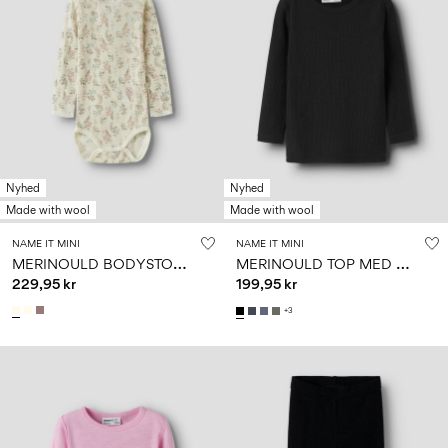
Nyhed
Nyhed
Made with wool
Made with wool
NAME IT MINI
NAME IT MINI
M
ERINOULD BODYSTOCKING
M
ERINOULD TOP MED LANGE ÆRMER
229,95 kr
199,95 kr
+3