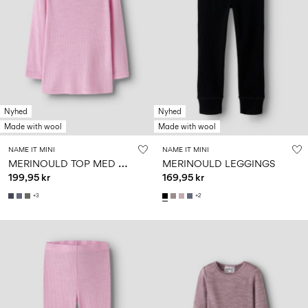
Nyhed
Nyhed
Made with wool
Made with wool
NAME IT MINI
NAME IT MINI
M
ERINOULD TOP MED LANGE ÆRMER
MERINOULD LEGGINGS
199,95 kr
169,95 kr
+3
+2