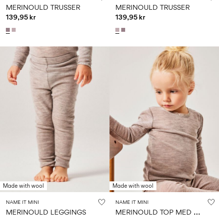
MERINOULD TRUSSER
MERINOULD TRUSSER
139,95 kr
139,95 kr
Made with wool
Made with wool
NAME IT MINI
NAME IT MINI
M
ERINOULD TOP MED LANGE ÆRMER
MERINOULD LEGGINGS