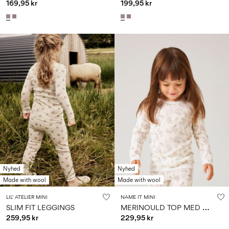
169,95 kr
199,95 kr
Nyhed
Nyhed
Made with wool
Made with wool
LIL' ATELIER MINI
NAME IT MINI
M
ERINOULD TOP MED LANGE ÆRMER
SLIM FIT LEGGINGS
259,95 kr
229,95 kr