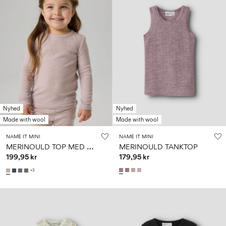
Nyhed
Nyhed
Made with wool
Made with wool
NAME IT MINI
NAME IT MINI
M
ERINOULD TOP MED LANGE ÆRMER
MERINOULD TANKTOP
199,95 kr
179,95 kr
+3