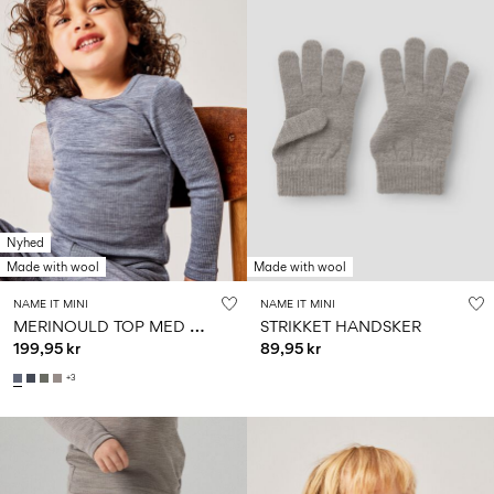
Nyhed
Made with wool
Made with wool
NAME IT MINI
NAME IT MINI
M
ERINOULD TOP MED LANGE ÆRMER
STRIKKET HANDSKER
199,95 kr
89,95 kr
+3