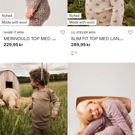
Nyhed
Nyhed
Made with wool
Made with wool
NAME IT MINI
LIL' ATELIER MINI
M
ERINOULD TOP MED LANGE ÆRMER
S
LIM FIT TOP MED LANGE ÆRMER
229,95 kr
289,95 kr