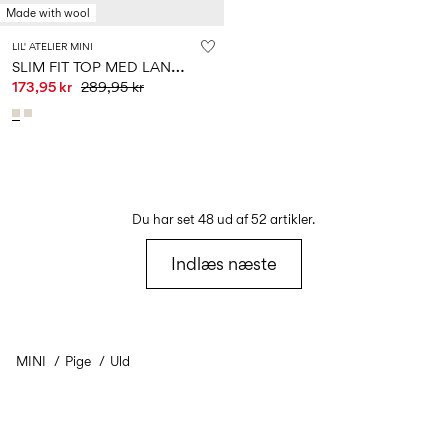
Made with wool
LIL' ATELIER MINI
S
LIM FIT TOP MED LANGE ÆRMER
173,95 kr
289,95 kr
Du har set 48 ud af 52 artikler.
Indlæs næste
MINI
Pige
Uld