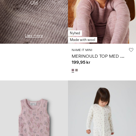
Uld
Nyhed
Læs mere
Made with wool
NAME IT MINI
M
ERINOULD TOP MED LANGE ÆRMER
199,95 kr