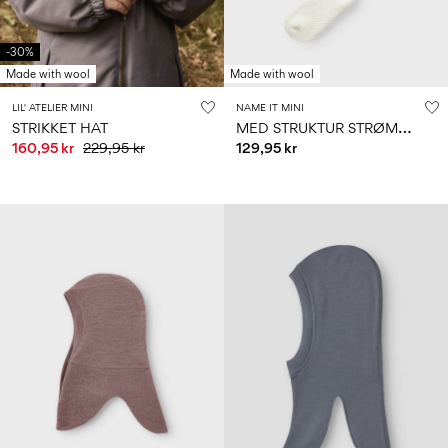
-30%
Made with wool
Made with wool
LIL' ATELIER MINI
NAME IT MINI
M
ED STRUKTUR STRØMPEBUKSER
STRIKKET HAT
160,95 kr
229,95 kr
129,95 kr