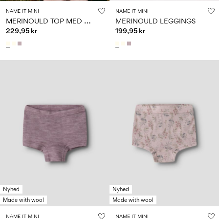
NAME IT MINI
NAME IT MINI
M
ERINOULD TOP MED LANGE ÆRMER
MERINOULD LEGGINGS
229,95 kr
199,95 kr
Nyhed
Nyhed
Made with wool
Made with wool
NAME IT MINI
NAME IT MINI