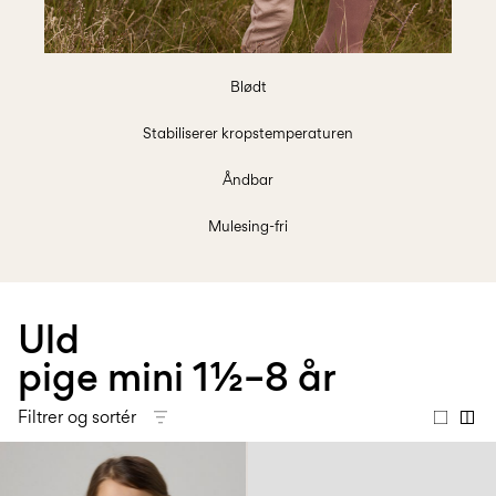
0–
Str.
school
play
18
6–
27-
6–
1½–
måneder
14
35
14
8
år
år
år
Blødt
Stabiliserer kropstemperaturen
Log
ind
Åndbar
Har
Mulesing-fri
du
spørgsmål?
Om
os
Uld
Danmark
pige mini 1½–8 år
/
dansk
Filtrer og sortér