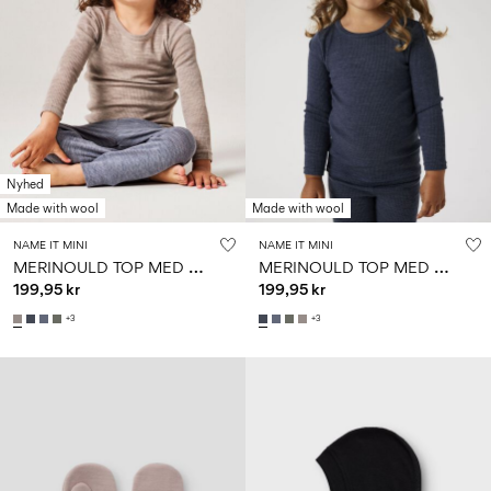
Nyhed
Made with wool
Made with wool
NAME IT MINI
NAME IT MINI
M
ERINOULD TOP MED LANGE ÆRMER
M
ERINOULD TOP MED LANGE ÆRMER
199,95 kr
199,95 kr
+3
+3