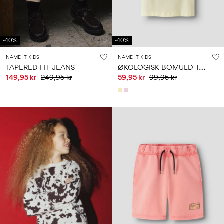
-40%
-40%
NAME IT KIDS
NAME IT KIDS
Ø
KOLOGISK BOMULD T-SHIRT
TAPERED FIT JEANS
149,95 kr
249,95 kr
59,95 kr
99,95 kr