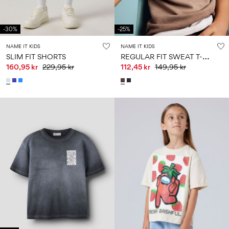
-30%
-25%
NAME IT KIDS
NAME IT KIDS
R
EGULAR FIT SWEAT T-SHIRT
SLIM FIT SHORTS
160,95 kr
229,95 kr
112,45 kr
149,95 kr