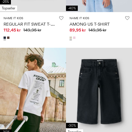
-25%
Topseller
-40%
NAME IT KIDS
NAME IT KIDS
R
EGULAR FIT SWEAT T-SHIRT
AMONG US T-SHIRT
112,45 kr
149,95 kr
89,95 kr
149,95 kr
-30%