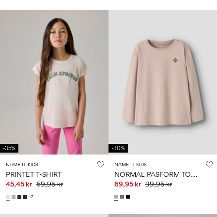
-35%
-30%
NAME IT KIDS
NAME IT KIDS
N
ORMAL PASFORM TOP MED LANGE ÆRMER
PRINTET T-SHIRT
45,45 kr
69,95 kr
69,95 kr
99,95 kr
+7