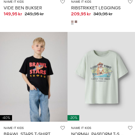
NAME IT KIDS
NAME IT KIDS
VIDE BEN BUKSER
RIBSTRIKKET LEGGINGS
149,95 kr
249,95 kr
209,95 kr
349,95 kr
-40%
-20%
NAME IT KIDS
NAME IT KIDS
N
ORMAL PASFORM T-SHIRT
BRAWL STARS T-SHIRT