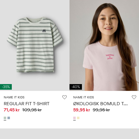
-35%
-40%
NAME IT KIDS
NAME IT KIDS
Ø
KOLOGISK BOMULD T-SHIRT
REGULAR FIT T-SHIRT
71,45 kr
109,95 kr
59,95 kr
99,95 kr