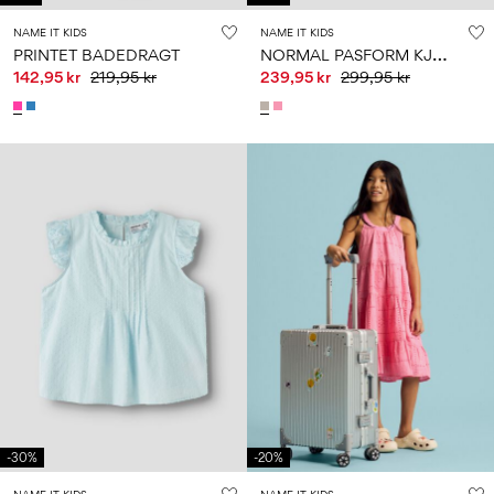
NAME IT KIDS
NAME IT KIDS
N
ORMAL PASFORM KJOLE
PRINTET BADEDRAGT
142,95 kr
219,95 kr
239,95 kr
299,95 kr
-30%
-20%