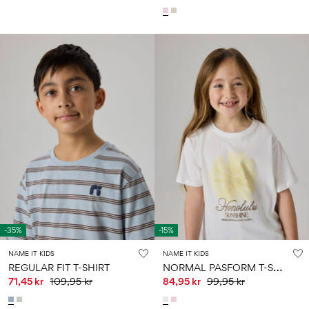
-35%
-15%
NAME IT KIDS
NAME IT KIDS
N
ORMAL PASFORM T-SHIRT
REGULAR FIT T-SHIRT
71,45 kr
109,95 kr
84,95 kr
99,95 kr