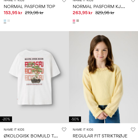
NAME IT KIDS
NAME IT KIDS
N
ORMAL PASFORM KJOLE
NORMAL PASFORM TOP
153,95 kr
219,95 kr
263,95 kr
329,95 kr
-20%
-50%
NAME IT KIDS
NAME IT KIDS
Ø
KOLOGISK BOMULD T-SHIRT
REGULAR FIT STRIKTRØJE