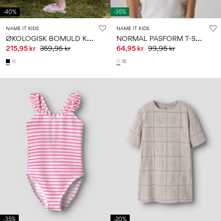
-40%
-35%
NAME IT KIDS
NAME IT KIDS
Ø
KOLOGISK BOMULD KJOLE
N
ORMAL PASFORM T-SHIRT
215,95 kr
359,95 kr
64,95 kr
99,95 kr
-35%
-20%