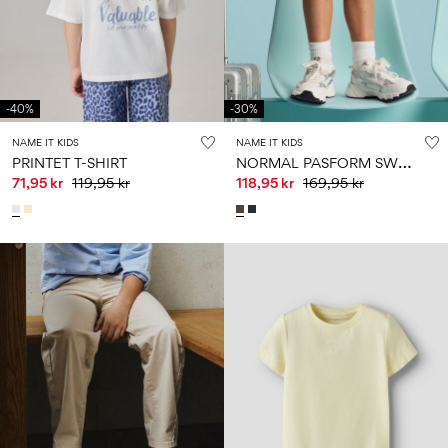
-40%
-30%
NAME IT KIDS
NAME IT KIDS
N
ORMAL PASFORM SWEATSHORTS
PRINTET T-SHIRT
71,95 kr
119,95 kr
118,95 kr
169,95 kr