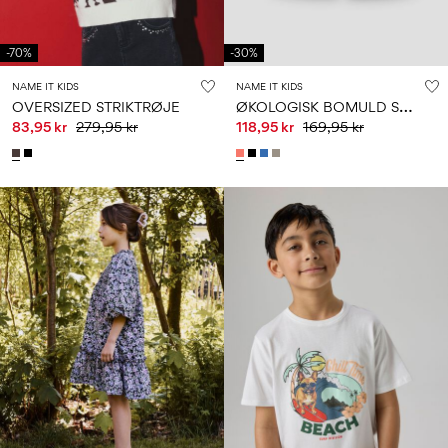
-70%
-30%
NAME IT KIDS
NAME IT KIDS
Ø
KOLOGISK BOMULD SHORTS
OVERSIZED STRIKTRØJE
83,95 kr
279,95 kr
118,95 kr
169,95 kr