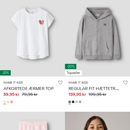
-20%
-25%
Topseller
NAME IT KIDS
NAME IT KIDS
R
EGULAR FIT HÆTTETRØJE MED LYNLÅS
AFKORTEDE ÆRMER TOP
59,95 kr
79,95 kr
159,95 kr
199,95 kr