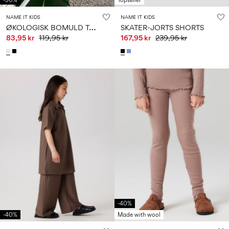
-30%
Topseller
NAME IT KIDS
NAME IT KIDS
Ø
KOLOGISK BOMULD T-SHIRT
SKATER-JORTS SHORTS
83,95 kr
119,95 kr
167,95 kr
239,95 kr
-40%
-40%
Made with wool