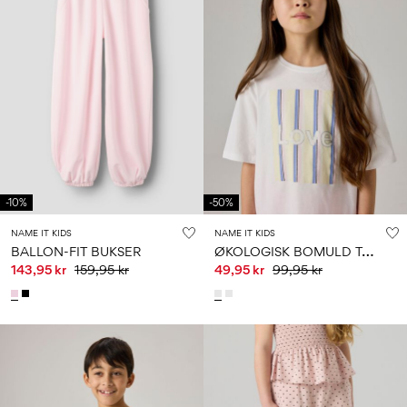
-10%
-50%
NAME IT KIDS
NAME IT KIDS
Ø
KOLOGISK BOMULD T-SHIRT
BALLON-FIT BUKSER
143,95 kr
159,95 kr
49,95 kr
99,95 kr