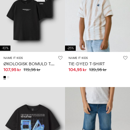
-10%
-25%
NAME IT KIDS
NAME IT KIDS
Ø
KOLOGISK BOMULD T-SHIRT
TIE-DYED T-SHIRT
107,95 kr
119,95 kr
104,95 kr
139,95 kr