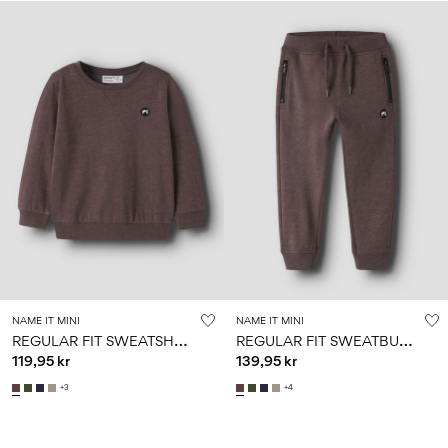
NAME IT MINI
NAME IT MINI
R
EGULAR FIT SWEATSHIRT
R
EGULAR FIT SWEATBUKSER
119,95 kr
139,95 kr
+3
+4