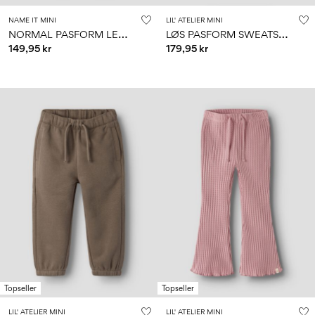
NAME IT MINI
LIL' ATELIER MINI
N
ORMAL PASFORM LEGGINGS
L
ØS PASFORM SWEATSHIRT
149,95 kr
179,95 kr
Topseller
Topseller
LIL' ATELIER MINI
LIL' ATELIER MINI