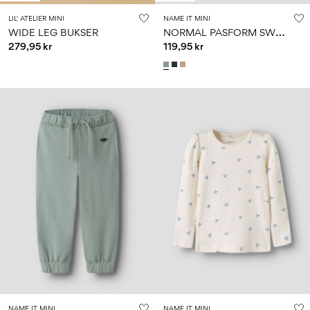
LIL' ATELIER MINI
NAME IT MINI
N
ORMAL PASFORM SWEATSHIRT
WIDE LEG BUKSER
279,95 kr
119,95 kr
NAME IT MINI
NAME IT MINI