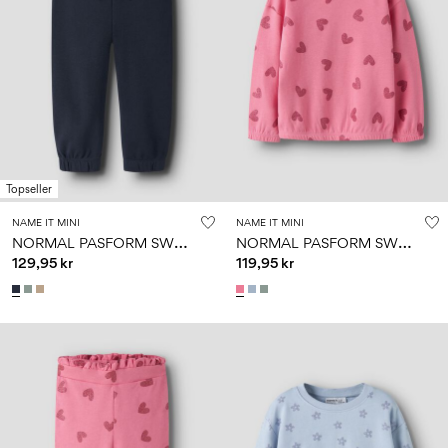
Topseller
NAME IT MINI
NAME IT MINI
N
ORMAL PASFORM SWEATBUKSER
N
ORMAL PASFORM SWEATSHIRT
129,95 kr
119,95 kr