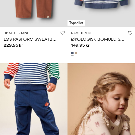
Topseller
LIL' ATELIER MINI
NAME IT MINI
L
ØS PASFORM SWEATBUKSER
Ø
KOLOGISK BOMULD SWEATSHIRT
229,95 kr
149,95 kr