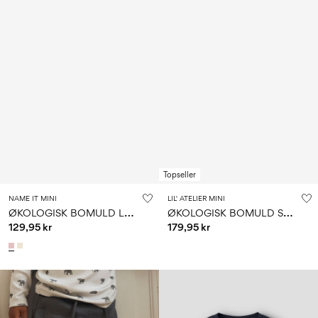
Topseller
NAME IT MINI
LIL' ATELIER MINI
Ø
KOLOGISK BOMULD LEGGINGS
Ø
KOLOGISK BOMULD SWEATSHIRT
129,95 kr
179,95 kr