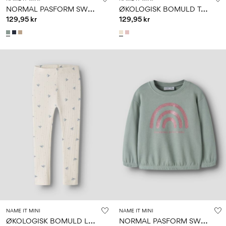
N
ORMAL PASFORM SWEATBUKSER
Ø
KOLOGISK BOMULD TOP MED LANGE ÆRMER
129,95 kr
129,95 kr
NAME IT MINI
NAME IT MINI
Ø
KOLOGISK BOMULD LEGGINGS
N
ORMAL PASFORM SWEATSHIRT