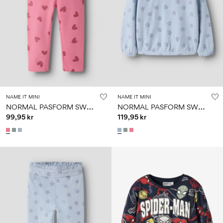
NAME IT MINI
NAME IT MINI
N
ORMAL PASFORM SWEATBUKSER
N
ORMAL PASFORM SWEATSHIRT
99,95 kr
119,95 kr