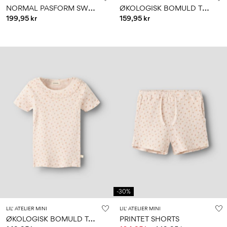
N
ORMAL PASFORM SWEATBUKSER
Ø
KOLOGISK BOMULD TROMPETBUKSER
199,95 kr
159,95 kr
-30%
LIL' ATELIER MINI
LIL' ATELIER MINI
Ø
KOLOGISK BOMULD T-SHIRT
PRINTET SHORTS