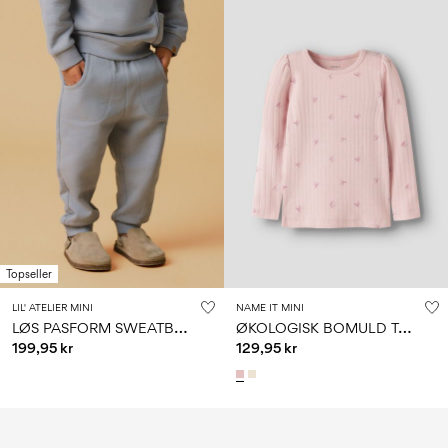
Topseller
LIL' ATELIER MINI
NAME IT MINI
L
ØS PASFORM SWEATBUKSER
Ø
KOLOGISK BOMULD TOP MED LANGE ÆRMER
199,95 kr
129,95 kr