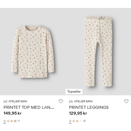
Topseller
LIL' ATELIER MINI
LIL' ATELIER MINI
P
RINTET TOP MED LANGE ÆRMER
PRINTET LEGGINGS
149,95 kr
129,95 kr
+1
+2