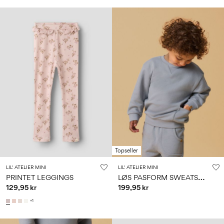
Topseller
LIL' ATELIER MINI
LIL' ATELIER MINI
L
ØS PASFORM SWEATSHIRT
PRINTET LEGGINGS
129,95 kr
199,95 kr
+1