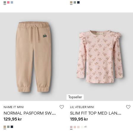
Topseller
NAME IT MINI
LIL' ATELIER MINI
N
ORMAL PASFORM SWEATBUKSER
S
LIM FIT TOP MED LANGE ÆRMER
129,95 kr
159,95 kr
+1