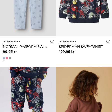
NAME IT MINI
NAME IT MINI
N
ORMAL PASFORM SWEATBUKSER
SPIDERMAN SWEATSHIRT
99,95 kr
199,95 kr