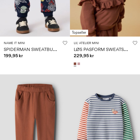
Topseller
NAME IT MINI
LIL' ATELIER MINI
S
PIDERMAN SWEATBUKSER
L
ØS PASFORM SWEATSHIRT
199,95 kr
229,95 kr