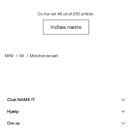
Du har set 48 ud af 293 artikler.
Indlæs næste
MINI
Alt
Matchende sæt
Club NAME IT
Se fordele
Hjælp
Bliv Member
Kundeservice
Om os
Min konto
Størrelsesguide
40 years of NAME IT