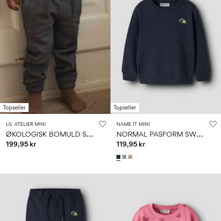
Topseller
Topseller
LIL' ATELIER MINI
NAME IT MINI
Ø
KOLOGISK BOMULD SWEATBUKSER
N
ORMAL PASFORM SWEATSHIRT
199,95 kr
119,95 kr