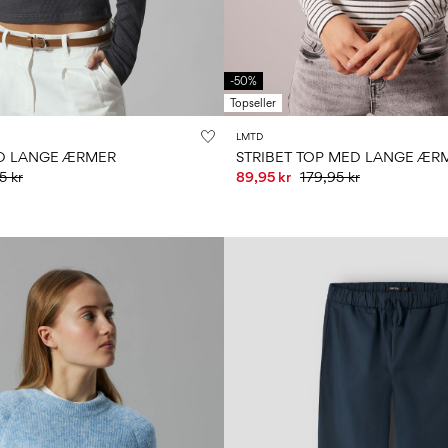
-50%
Topseller
LMTD
D LANGE ÆRMER
STRIBET TOP MED LANGE ÆR
5 kr
89,95 kr
179,95 kr