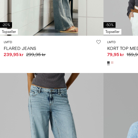
-20%
-50%
Topseller
Topseller
LMTD
LMTD
FLARED JEANS
KORT TOP ME
239,95 kr
299,95 kr
79,95 kr
159,9