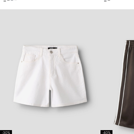
-30%
-40%