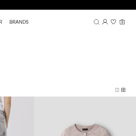
R
BRANDS
0
Overblik
Mine køb
Profil
Ønskeliste
FAQ
LOG AF