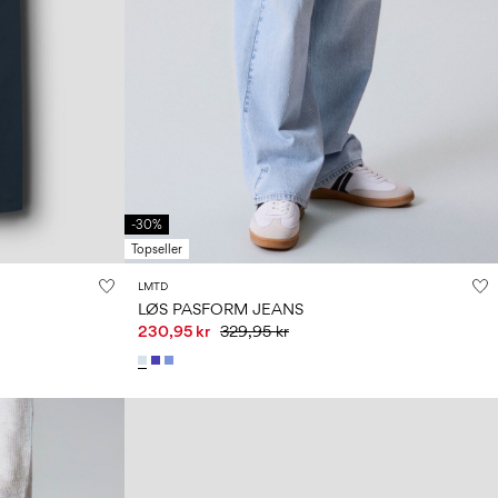
-30%
Topseller
LMTD
LØS PASFORM JEANS
230,95 kr
329,95 kr