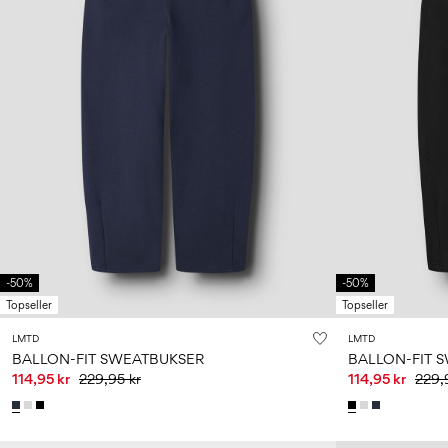
-50%
-50%
Topseller
Topseller
LMTD
LMTD
BALLON-FIT SWEATBUKSER
BALLON-FIT 
114,95 kr
229,95 kr
114,95 kr
229,