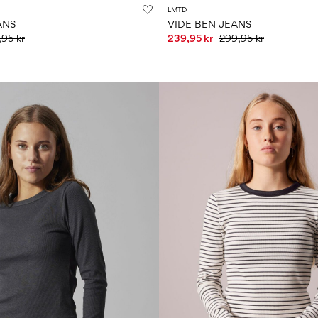
LMTD
ANS
VIDE BEN JEANS
,95 kr
239,95 kr
299,95 kr