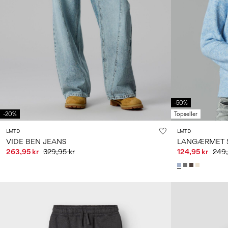
-50%
-20%
Topseller
LMTD
LMTD
VIDE BEN JEANS
LANGÆRMET S
263,95 kr
329,95 kr
124,95 kr
249,