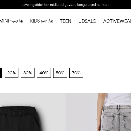
Leveringstider kan midlertidigt være længere end normalt.
MINI
KIDS
TEEN
UDSALG
ACTIVEWEA
1½–8 ÅR
6–14 ÅR
20%
30%
40%
50%
70%