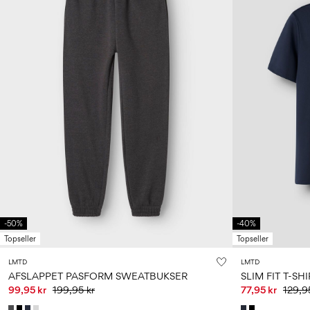
-50%
-40%
Topseller
Topseller
LMTD
LMTD
AFSLAPPET PASFORM SWEATBUKSER
SLIM FIT T-SHI
99,95 kr
199,95 kr
77,95 kr
129,9