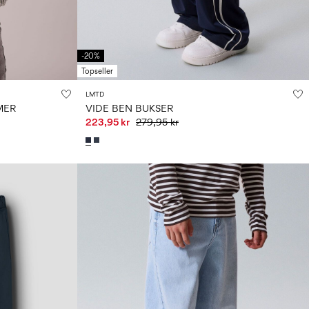
-20%
Topseller
LMTD
MER
VIDE BEN BUKSER
223,95 kr
279,95 kr