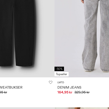
-50%
Topseller
LMTD
SWEATBUKSER
DENIM JEANS
95 kr
164,95 kr
329,95 kr