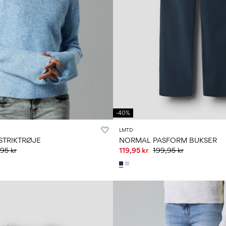
-40%
LMTD
TRIKTRØJE
NORMAL PASFORM BUKSER
95 kr
119,95 kr
199,95 kr