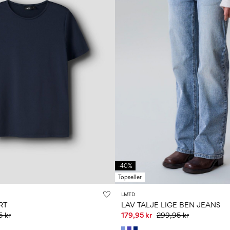
-40%
Topseller
LMTD
RT
LAV TALJE LIGE BEN JEANS
5 kr
179,95 kr
299,95 kr