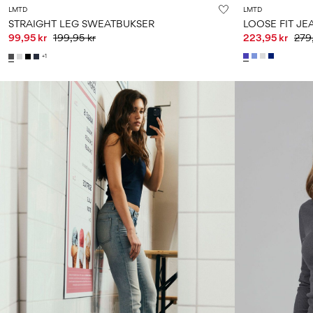
LMTD
LMTD
STRAIGHT LEG SWEATBUKSER
LOOSE FIT JE
99,95 kr
199,95 kr
223,95 kr
279
+1