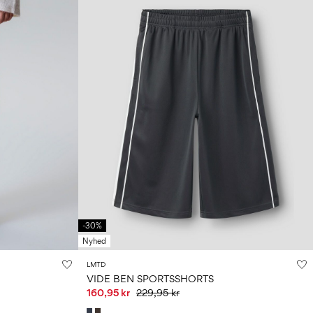
-30%
Nyhed
LMTD
VIDE BEN SPORTSSHORTS
160,95 kr
229,95 kr