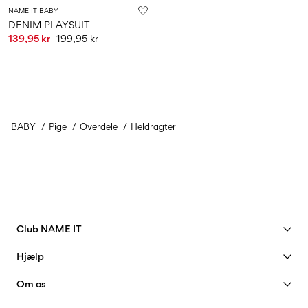
NAME IT BABY
DENIM PLAYSUIT
139,95 kr
199,95 kr
BABY
Pige
Overdele
Heldragter
Club NAME IT
Se fordele
Hjælp
Bliv Member
Kundeservice
Om os
Min konto
Størrelsesguide
40 years of NAME IT
FAQ