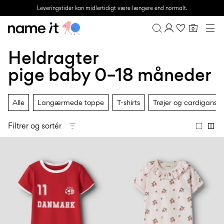
Leveringstider kan midlertidigt være længere end normalt.
0
BABY
0–18 MÅNEDER
Heldragter
Overblik
MINI
1½–8 ÅR
Mine køb
pige baby 0–18 måneder
KIDS
Profil
6–14 ÅR
Ønskeliste
TEEN
Alle
Langærmede toppe
T-shirts
Trøjer og cardigans
FAQ
UDSALG
LOG AF
Filtrer og sortér
ACTIVEWEAR
BRANDS
Approved
Back
Babyfavoritter
Lotto
Clogs
for
to
Sport