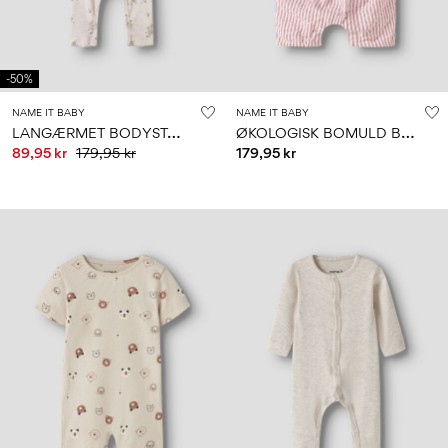
-50%
NAME IT BABY
NAME IT BABY
L
ANGÆRMET BODYSTOCKING
Ø
KOLOGISK BOMULD BUKSEDRAGT
89,95 kr
179,95 kr
179,95 kr