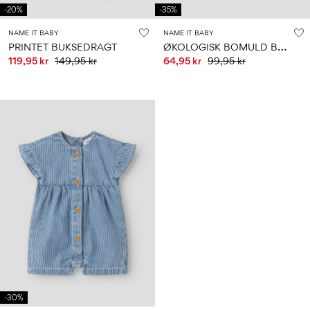
-20%
-35%
NAME IT BABY
NAME IT BABY
Ø
KOLOGISK BOMULD BODYSTOCKING
PRINTET BUKSEDRAGT
119,95 kr
149,95 kr
64,95 kr
99,95 kr
-30%