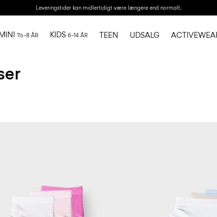
Leveringstider kan midlertidigt være længere end normalt.
MINI
KIDS
TEEN
UDSALG
ACTIVEWEA
1½–8 ÅR
6–14 ÅR
ser