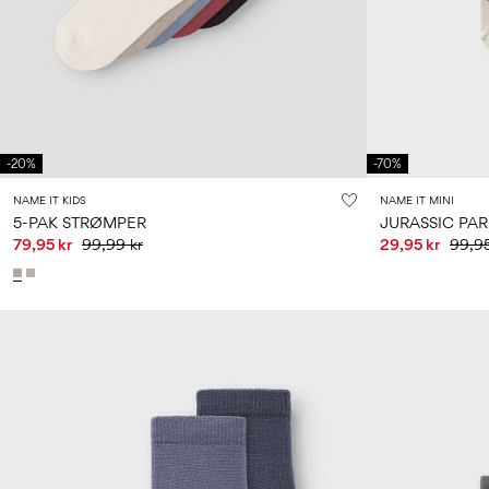
-20%
-70%
NAME IT KIDS
NAME IT MINI
5-PAK STRØMPER
JURASSIC PA
79,95 kr
99,99 kr
29,95 kr
99,95