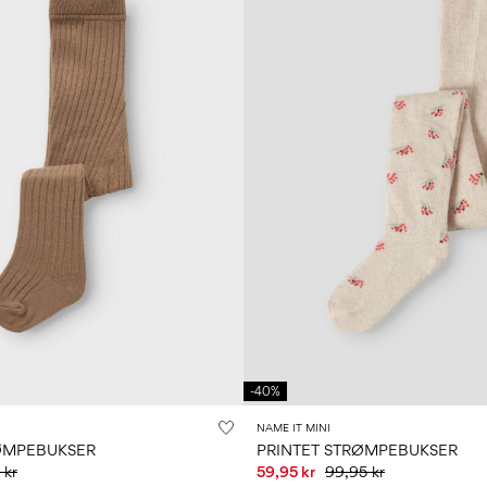
-40%
NAME IT MINI
RØMPEBUKSER
PRINTET STRØMPEBUKSER
 kr
59,95 kr
99,95 kr