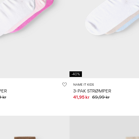
-40%
NAME IT KIDS
PER
3-PAK STRØMPER
 kr
41,95 kr
69,99 kr