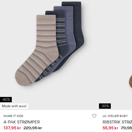
-40%
Made with wool
-30%
NAME IT KIDS
LIL' ATELIER BABY
4-PAK STRØMPER
RIBSTRIK ST
137,95 kr
229,95 kr
55,95 kr
79,95