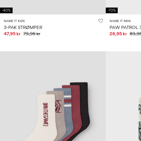
-40%
-70%
NAME IT KIDS
NAME IT MINI
3-PAK STRØMPER
PAW PATROL 
47,95 kr
79,95 kr
26,95 kr
89,95