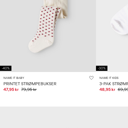
-40%
-30%
NAME IT BABY
NAME IT KIDS
PRINTET STRØMPEBUKSER
3-PAK STRØM
47,95 kr
79,95 kr
48,95 kr
69,99