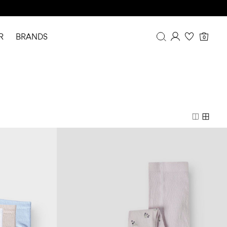
R
BRANDS
0
Overblik
Mine køb
Profil
Ønskeliste
FAQ
LOG AF