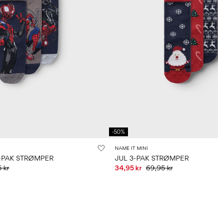
-50%
NAME IT MINI
-PAK STRØMPER
JUL 3-PAK STRØMPER
 kr
34,95 kr
69,95 kr