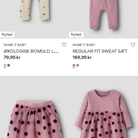
0–
Str.
school
play
18
6–
27-
6–
1½–
måneder
14
35
14
8
år
år
år
Nyhed
Nyhed
Sign
NAME IT BABY
NAME IT BABY
in
Ø
KOLOGISK BOMULD LEGGINGS
REGULAR FIT SWEAT SÆT
79,95 kr
169,95 kr
Any
questions?
About
Us
Danmark
/
dansk