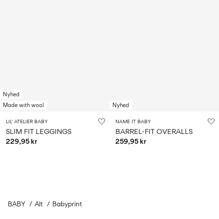
Nyhed
Made with wool
Nyhed
LIL' ATELIER BABY
NAME IT BABY
SLIM FIT LEGGINGS
BARREL-FIT OVERALLS
229,95 kr
259,95 kr
BABY
Alt
Babyprint
You have seen 24 of 265 articles.