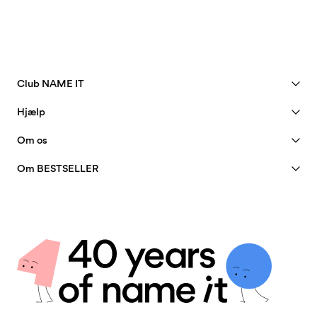
Load next
Club NAME IT
Se fordele
Hjælp
Bliv Member
Kundeservice
Om os
Min konto
Størrelsesguide
40 years of NAME IT
FAQ
Om BESTSELLER
Følg bestilling
Vores historie
Job & Karriere
Find butik
Insight
Bæredygtighed
Leveringsmuligheder
Certifikater
Fortrolighedspolitik
Returnering & refundering
Handelsbetingelser
Returner her
Cookiepolitik
Beløb på gavekort
Cookie settings
Kontakt os
Tilgængelighedserklæring