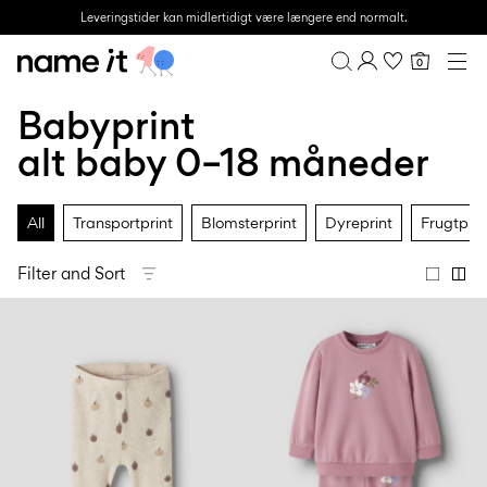
Leveringstider kan midlertidigt være længere end normalt.
0
BABY
0–18 MÅNEDER
Babyprint
Overview
MINI
1½–8 ÅR
Purchases
alt baby 0–18 måneder
KIDS
Profile
6–14 ÅR
Wishlist
TEEN
All
Transportprint
Blomsterprint
Dyreprint
Frugtprin
FAQ
UDSALG
SIGN OUT
Filter and Sort
ACTIVEWEAR
BRANDS
Approved
Back
Babyfavoritter
Lotto
Clogs
for
to
Sport