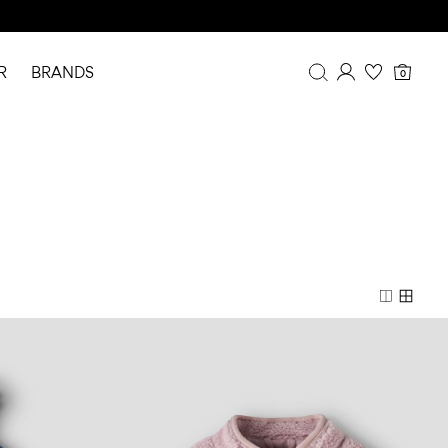
R
BRANDS
0
Overview
Purchases
Profile
Wishlist
FAQ
SIGN OUT