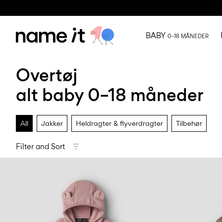
BABY
0–18 MÅNEDER
Overtøj
alt baby 0–18 måneder
All
Jakker
Heldragter & flyverdragter
Tilbehør
Filter and Sort