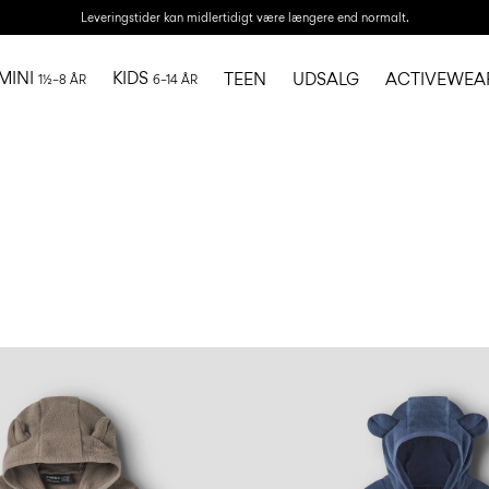
Leveringstider kan midlertidigt være længere end normalt.
MINI
KIDS
TEEN
UDSALG
ACTIVEWEA
1½–8 ÅR
6–14 ÅR