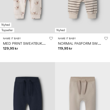
Nyhed
Topseller
Nyhed
NAME IT BABY
NAME IT BABY
M
ED PRINT SWEATBUKSER
N
ORMAL PASFORM SWEATBUKSER
129,95 kr
119,95 kr