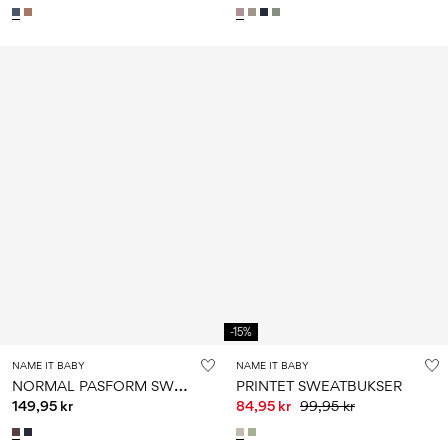
-15%
NAME IT BABY
NAME IT BABY
N
ORMAL PASFORM SWEATBUKSER
PRINTET SWEATBUKSER
149,95 kr
84,95 kr
99,95 kr