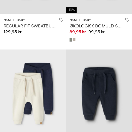
-10%
NAME IT BABY
NAME IT BABY
R
EGULAR FIT SWEATBUKSER
Ø
KOLOGISK BOMULD SWEATBUKSER
129,95 kr
89,95 kr
99,95 kr