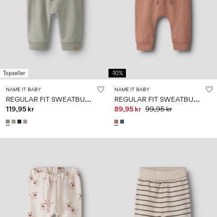
Topseller
-10%
NAME IT BABY
NAME IT BABY
R
EGULAR FIT SWEATBUKSER
R
EGULAR FIT SWEATBUKSER
119,95 kr
89,95 kr
99,95 kr