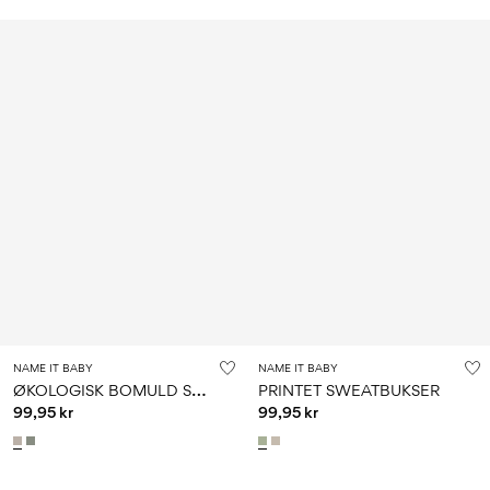
NAME IT BABY
NAME IT BABY
Ø
KOLOGISK BOMULD SWEATBUKSER
PRINTET SWEATBUKSER
99,95 kr
99,95 kr