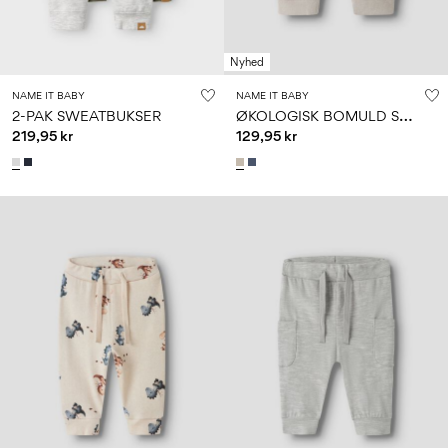
Nyhed
NAME IT BABY
NAME IT BABY
Ø
KOLOGISK BOMULD SWEATBUKSER
2-PAK SWEATBUKSER
219,95 kr
129,95 kr