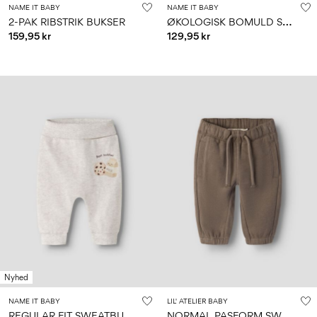
NAME IT BABY
NAME IT BABY
Ø
KOLOGISK BOMULD SWEATBUKSER
2-PAK RIBSTRIK BUKSER
159,95 kr
129,95 kr
Nyhed
NAME IT BABY
LIL' ATELIER BABY
R
EGULAR FIT SWEATBUKSER
N
ORMAL PASFORM SWEATBUKSER