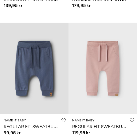
139,95 kr
179,95 kr
NAME IT BABY
NAME IT BABY
R
EGULAR FIT SWEATBUKSER
R
EGULAR FIT SWEATBUKSER
99,95 kr
119,95 kr