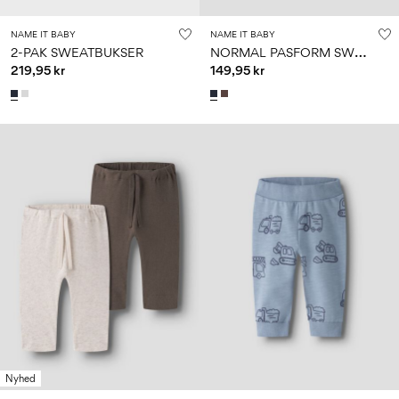
NAME IT BABY
NAME IT BABY
N
ORMAL PASFORM SWEATBUKSER
2-PAK SWEATBUKSER
219,95 kr
149,95 kr
Nyhed