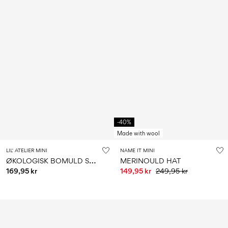
-40%
Made with wool
LIL' ATELIER MINI
NAME IT MINI
Ø
KOLOGISK BOMULD SOLHAT
MERINOULD HAT
169,95 kr
149,95 kr
249,95 kr