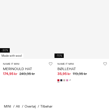
-30%
Made with wool
-70%
NAME IT MINI
NAME IT MINI
MERINOULD HAT
BØLLEHAT
174,95 kr
249,95 kr
35,95 kr
119,95 kr
+1
MINI
Alt
Overtøj
Du har set 24 ud af 29 artikler.
Tilbehør