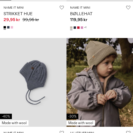
NAME IT MINI
NAME IT MINI
STRIKKET HUE
BØLLEHAT
29,95 kr
99,95 kr
119,95 kr
+1
-40%
-30%
Made with wool
Made with wool
NAME IT MINI
LIL' ATELIER MINI