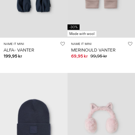
0–
Str.
school
play
18
6–
27-
6–
1½–
måneder
14
35
14
8
år
år
år
-30%
Made with wool
Log
NAME IT MINI
NAME IT MINI
ind
ALFA- VANTER
MERINOULD VANTER
199,95 kr
69,95 kr
99,95 kr
Har
du
spørgsmål?
Om
os
Danmark
/
dansk