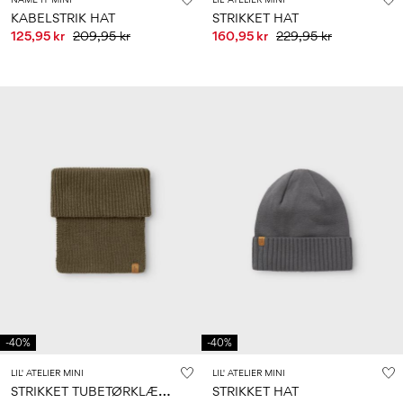
KABELSTRIK HAT
STRIKKET HAT
125,95 kr
209,95 kr
160,95 kr
229,95 kr
-40%
-40%
LIL' ATELIER MINI
LIL' ATELIER MINI
S
TRIKKET TUBETØRKLÆDE
STRIKKET HAT