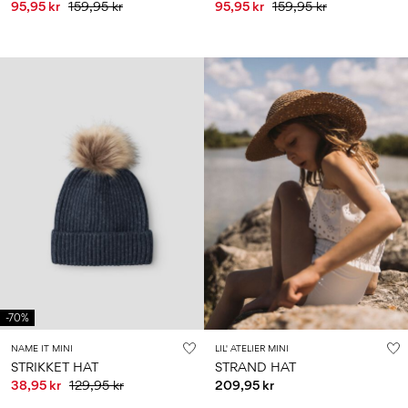
95,95 kr
159,95 kr
95,95 kr
159,95 kr
-70%
NAME IT MINI
LIL' ATELIER MINI
STRIKKET HAT
STRAND HAT
38,95 kr
129,95 kr
209,95 kr