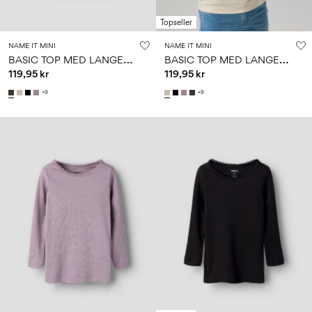
Topseller
NAME IT MINI
NAME IT MINI
B
ASIC TOP MED LANGE ÆRMER
B
ASIC TOP MED LANGE ÆRMER
119,95 kr
119,95 kr
+9
+9