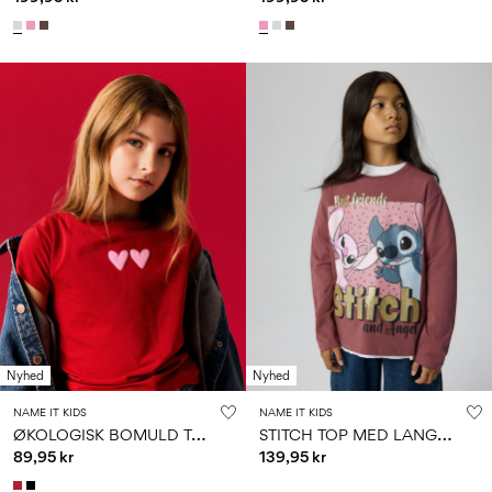
Nyhed
Nyhed
NAME IT KIDS
NAME IT KIDS
Ø
KOLOGISK BOMULD TOP
S
TITCH TOP MED LANGE ÆRMER
89,95 kr
139,95 kr