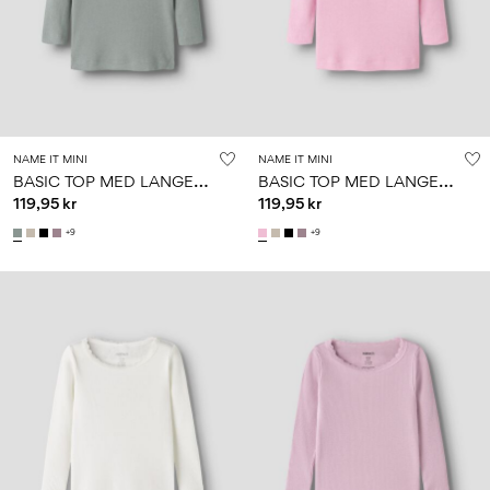
0–
Str.
school
play
18
6–
27-
6–
1½–
måneder
14
35
14
8
år
år
år
Log
NAME IT MINI
NAME IT MINI
ind
B
ASIC TOP MED LANGE ÆRMER
B
ASIC TOP MED LANGE ÆRMER
119,95 kr
119,95 kr
Har
du
+9
+9
spørgsmål?
Om
os
Danmark
/
dansk