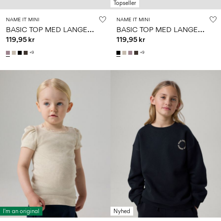
Topseller
NAME IT MINI
NAME IT MINI
B
ASIC TOP MED LANGE ÆRMER
B
ASIC TOP MED LANGE ÆRMER
119,95 kr
119,95 kr
+9
+9
I'm an original
Nyhed