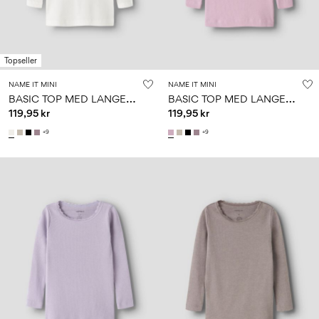
Topseller
NAME IT MINI
NAME IT MINI
B
ASIC TOP MED LANGE ÆRMER
B
ASIC TOP MED LANGE ÆRMER
119,95 kr
119,95 kr
+9
+9