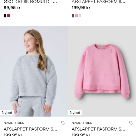
Ø
KOLOGISK BOMULD TOP
A
FSLAPPET PASFORM SWEATSHIRT
89,95 kr
199,95 kr
Nyhed
Nyhed
NAME IT KIDS
NAME IT KIDS
A
FSLAPPET PASFORM SWEATSHIRT
A
FSLAPPET PASFORM SWEATSHIRT
199,95 kr
199,95 kr