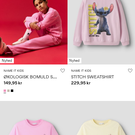
Nyhed
Nyhed
NAME IT KIDS
NAME IT KIDS
Ø
KOLOGISK BOMULD SWEATSHIRT
STITCH SWEATSHIRT
149,95 kr
229,95 kr