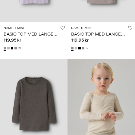
NAME IT MINI
NAME IT MINI
B
ASIC TOP MED LANGE ÆRMER
B
ASIC TOP MED LANGE ÆRMER
119,95 kr
119,95 kr
+9
+9