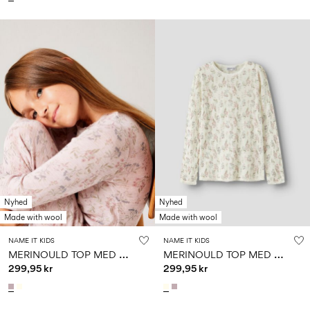
Nyhed
Nyhed
Made with wool
Made with wool
NAME IT KIDS
NAME IT KIDS
M
ERINOULD TOP MED LANGE ÆRMER
M
ERINOULD TOP MED LANGE ÆRMER
299,95 kr
299,95 kr