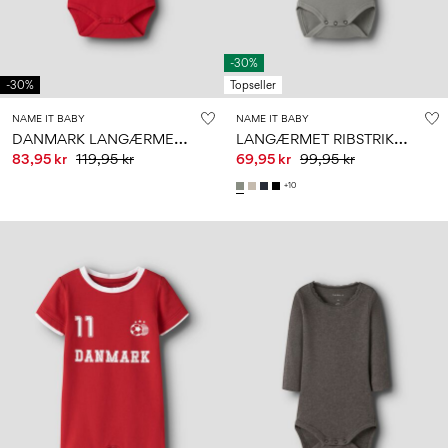
-30%
-30%
Topseller
NAME IT BABY
NAME IT BABY
D
ANMARK LANGÆRMET BODYSTOCKING
L
ANGÆRMET RIBSTRIKKET BODYSTOCKING
83,95 kr
119,95 kr
69,95 kr
99,95 kr
+10