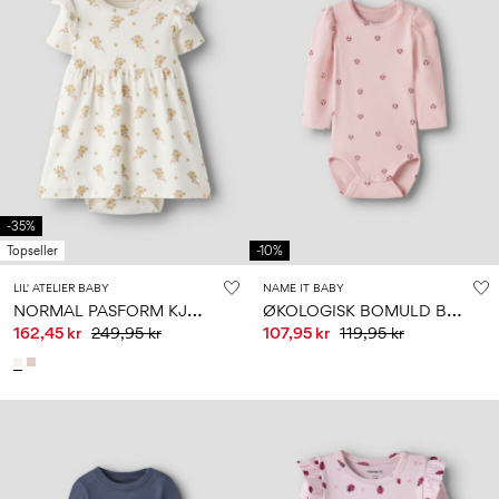
-35%
Topseller
-10%
LIL' ATELIER BABY
NAME IT BABY
N
ORMAL PASFORM KJOLE
Ø
KOLOGISK BOMULD BODYSTOCKING
162,45 kr
249,95 kr
107,95 kr
119,95 kr