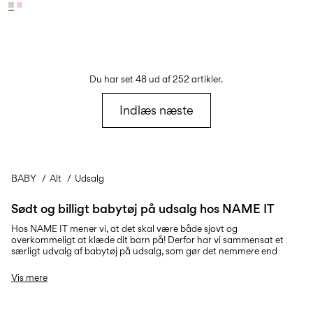
Du har set 48 ud af 252 artikler.
Indlæs næste
BABY
Alt
Udsalg
Sødt og billigt babytøj på udsalg hos NAME IT
Hos NAME IT mener vi, at det skal være både sjovt og
overkommeligt at klæde dit barn på! Derfor har vi sammensat et
særligt udvalg af babytøj på udsalg, som gør det nemmere end
nogensinde at finde tøj af høj kvalitet til uovertrufne priser. Uanset
om du køber ind til din lille nyfødte eller dit legesyge barn, er vores
Vis mere
nedsatte babytøj designet til at følge dit barn gennem hver eneste
milepæl. Opdag basisvarer som bodyer, toppe, underdele, overtøj og
meget mere, og udforsk de gode tilbud på
babytøj
, der er fremstillet