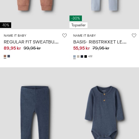
-30%
-10%
Topseller
NAME IT BABY
NAME IT BABY
R
EGULAR FIT SWEATBUKSER
B
ASIS- RIBSTRIKKET LEGGINGS
89,95 kr
99,95 kr
55,95 kr
79,95 kr
+22