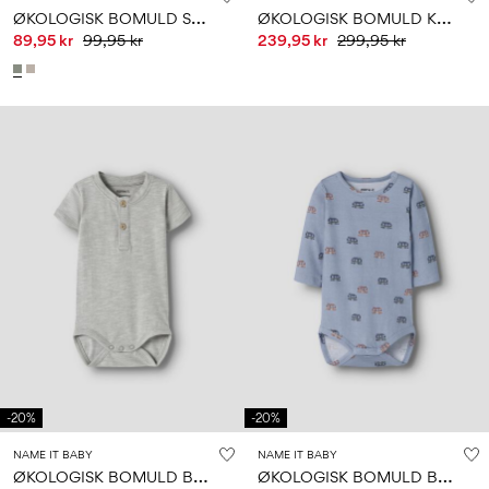
Ø
KOLOGISK BOMULD SWEATBUKSER
Ø
KOLOGISK BOMULD KJOLE
89,95 kr
99,95 kr
239,95 kr
299,95 kr
-20%
-20%
NAME IT BABY
NAME IT BABY
Ø
KOLOGISK BOMULD BODYSTOCKING
Ø
KOLOGISK BOMULD BODYSTOCKING