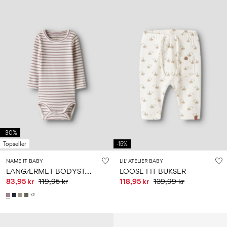
-30%
Topseller
-15%
NAME IT BABY
LIL' ATELIER BABY
L
ANGÆRMET BODYSTOCKING
LOOSE FIT BUKSER
83,95 kr
119,95 kr
118,95 kr
139,99 kr
+2