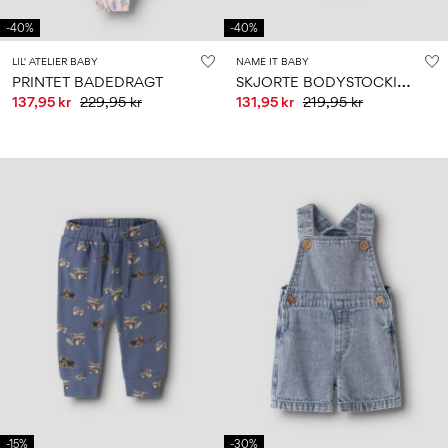
-40%
-40%
LIL' ATELIER BABY
NAME IT BABY
S
KJORTE BODYSTOCKING
PRINTET BADEDRAGT
137,95 kr
229,95 kr
131,95 kr
219,95 kr
-15%
-30%