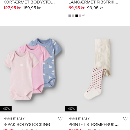
K
ORTÆRMET BODYSTOCKING
L
ANGÆRMET RIBSTRIKKET BODYSTOCKING
127,95 kr
159,95 kr
69,95 kr
99,95 kr
+11
-40%
-40%
NAME IT BABY
NAME IT BABY
P
RINTET STRØMPEBUKSER
3-PAK BODYSTOCKING