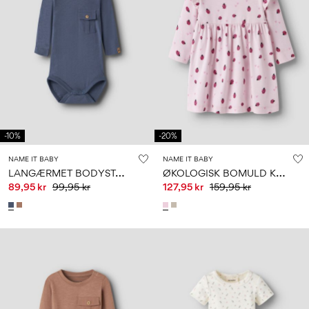
-10%
-20%
NAME IT BABY
NAME IT BABY
L
ANGÆRMET BODYSTOCKING
Ø
KOLOGISK BOMULD KJOLE
89,95 kr
99,95 kr
127,95 kr
159,95 kr