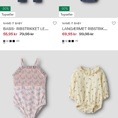
-30%
-30%
Topseller
Topseller
NAME IT BABY
NAME IT BABY
B
ASIS- RIBSTRIKKET LEGGINGS
L
ANGÆRMET RIBSTRIKKET BODYSTOCKING
55,95 kr
79,95 kr
69,95 kr
99,95 kr
+22
+10