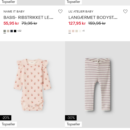
Topseller
Topseller
NAME IT BABY
LIL' ATELIER BABY
B
ASIS- RIBSTRIKKET LEGGINGS
L
ANGÆRMET BODYSTOCKING
55,95 kr
79,95 kr
127,95 kr
159,95 kr
+22
+1
-20%
-30%
Topseller
Topseller