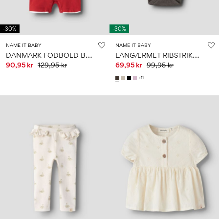
-30%
-30%
NAME IT BABY
NAME IT BABY
D
ANMARK FODBOLD BUKSEDRAGT
L
ANGÆRMET RIBSTRIKKET BODYSTOCKING
90,95 kr
129,95 kr
69,95 kr
99,95 kr
+11