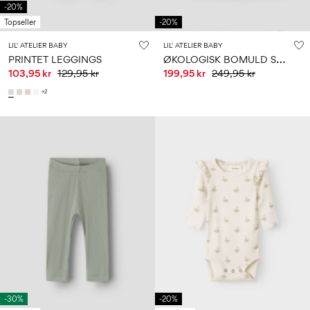
-20%
Topseller
-20%
LIL' ATELIER BABY
LIL' ATELIER BABY
Ø
KOLOGISK BOMULD SKJORTE
PRINTET LEGGINGS
103,95 kr
129,95 kr
199,95 kr
249,95 kr
+2
-30%
-20%