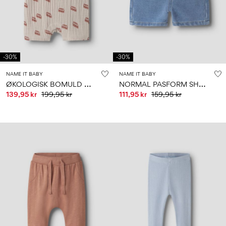
-30%
-30%
NAME IT BABY
NAME IT BABY
Ø
KOLOGISK BOMULD OVERALLS
N
ORMAL PASFORM SHORTS
139,95 kr
199,95 kr
111,95 kr
159,95 kr