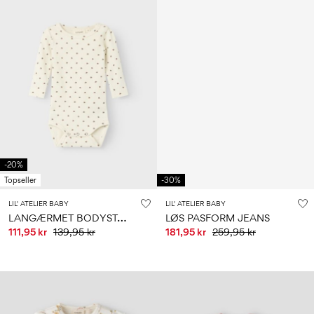
-20%
Topseller
-30%
LIL' ATELIER BABY
LIL' ATELIER BABY
L
ANGÆRMET BODYSTOCKING
LØS PASFORM JEANS
111,95 kr
139,95 kr
181,95 kr
259,95 kr