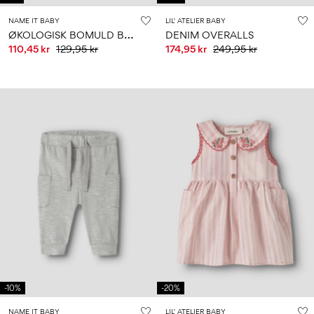
NAME IT BABY
LIL' ATELIER BABY
Ø
KOLOGISK BOMULD BUKSER
DENIM OVERALLS
110,45 kr
129,95 kr
174,95 kr
249,95 kr
-10%
-20%
NAME IT BABY
LIL' ATELIER BABY