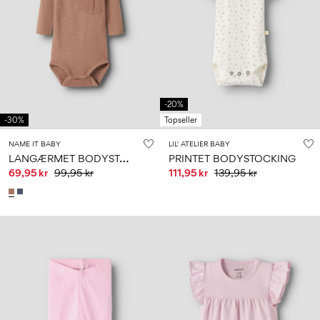
-20%
-30%
Topseller
NAME IT BABY
LIL' ATELIER BABY
L
ANGÆRMET BODYSTOCKING
PRINTET BODYSTOCKING
69,95 kr
99,95 kr
111,95 kr
139,95 kr