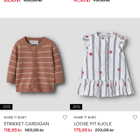
95,95 kr
159,95 kr
47,95 kr
79,95 kr
-30%
-20%
NAME IT BABY
NAME IT BABY
STRIKKET CARDIGAN
LOOSE FIT KJOLE
118,95 kr
169,95 kr
175,95 kr
219,95 kr