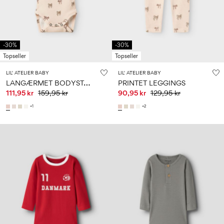
0–
Str.
school
play
18
6–
27-
6–
1½–
måneder
14
35
14
8
år
år
år
-30%
-30%
Topseller
Topseller
Log
LIL' ATELIER BABY
LIL' ATELIER BABY
ind
L
ANGÆRMET BODYSTOCKING
PRINTET LEGGINGS
111,95 kr
159,95 kr
90,95 kr
129,95 kr
Har
du
+1
+2
spørgsmål?
Om
os
Danmark
/
dansk