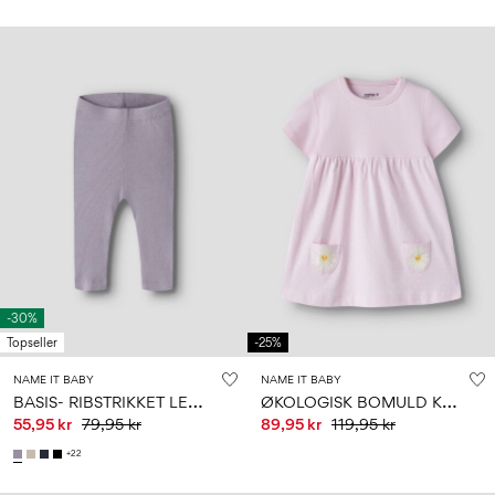
-30%
Topseller
-25%
NAME IT BABY
NAME IT BABY
B
ASIS- RIBSTRIKKET LEGGINGS
Ø
KOLOGISK BOMULD KJOLE
55,95 kr
79,95 kr
89,95 kr
119,95 kr
+22