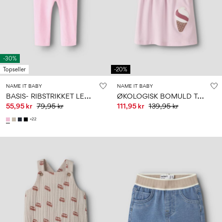
-30%
Topseller
-20%
NAME IT BABY
NAME IT BABY
B
ASIS- RIBSTRIKKET LEGGINGS
Ø
KOLOGISK BOMULD TOP
55,95 kr
79,95 kr
111,95 kr
139,95 kr
+22