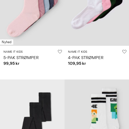
0–
Str.
school
play
18
6–
27-
6–
1½–
måneder
14
35
14
8
år
år
år
Sign
Nyhed
in
NAME IT KIDS
NAME IT KIDS
Any
5-PAK STRØMPER
4-PAK STRØMPER
questions?
99,95 kr
109,95 kr
About
Us
Danmark
/
dansk