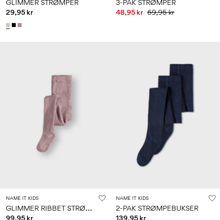
GLIMMER STRØMPER
3-PAK STRØMPER
29,95 kr
48,95 kr
69,95 kr
NAME IT KIDS
NAME IT KIDS
G
LIMMER RIBBET STRØMPEBUKSER
2-PAK STRØMPEBUKSER
99,95 kr
139,95 kr