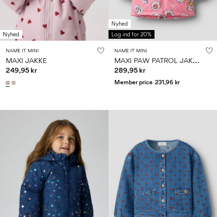
Nyhed
Nyhed
Log ind for 20%
NAME IT MINI
NAME IT MINI
M
AXI PAW PATROL JAKKE
MAXI JAKKE
249,95 kr
289,95 kr
Member price
231,96 kr