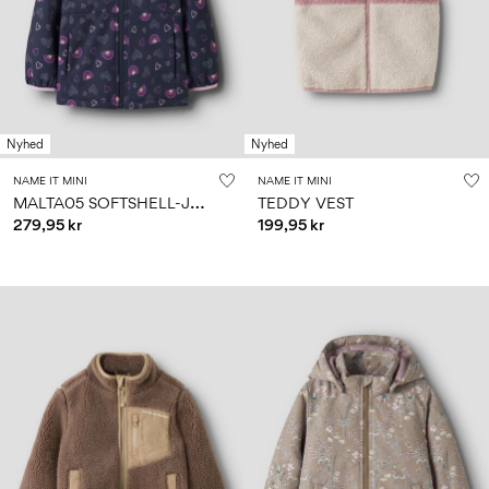
Nyhed
Nyhed
NAME IT MINI
NAME IT MINI
M
ALTA05 SOFTSHELL-JAKKE
TEDDY VEST
279,95 kr
199,95 kr