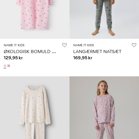
0–
Str.
school
play
18
6–
27-
6–
1½–
måneder
14
35
14
8
år
år
år
Log
NAME IT KIDS
NAME IT KIDS
ind
Ø
KOLOGISK BOMULD NATKJOLE
LANGÆRMET NATSÆT
129,95 kr
169,95 kr
Har
du
spørgsmål?
Om
os
Danmark
/
dansk