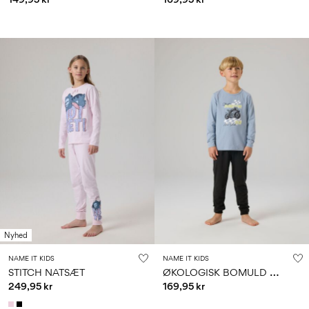
Nyhed
NAME IT KIDS
NAME IT KIDS
Ø
KOLOGISK BOMULD NATSÆT
STITCH NATSÆT
249,95 kr
169,95 kr