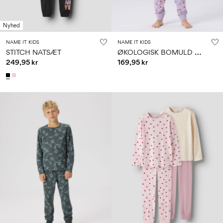
Nyhed
NAME IT KIDS
NAME IT KIDS
Ø
KOLOGISK BOMULD NATSÆT
STITCH NATSÆT
249,95 kr
169,95 kr