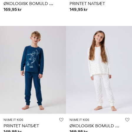
Ø
KOLOGISK BOMULD NATSÆT
PRINTET NATSÆT
169,95 kr
149,95 kr
NAME IT KIDS
NAME IT KIDS
Ø
KOLOGISK BOMULD NATSÆT
PRINTET NATSÆT
149,95 kr
169,95 kr