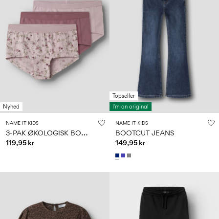
Topseller
Nyhed
I'm an original
NAME IT KIDS
NAME IT KIDS
3
-PAK ØKOLOGISK BOMULD HIPSTER
BOOTCUT JEANS
119,95 kr
149,95 kr