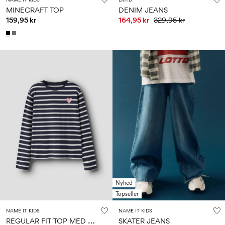
MINECRAFT TOP
DENIM JEANS
159,95 kr
164,95 kr
329,95 kr
Nyhed
Topseller
NAME IT KIDS
NAME IT KIDS
R
EGULAR FIT TOP MED LANGE ÆRMER
SKATER JEANS