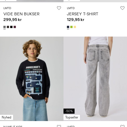
LMTD
LMTD
VIDE BEN BUKSER
JERSEY T-SHIRT
299,95 kr
129,95 kr
-50%
Nyhed
Topseller
NAME IT KIDS
LMTD