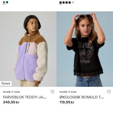
+2
Nyhed
NAME IT KIDS
NAME IT KIDS
F
ARVEBLOK TEDDY-JAKKE
Ø
KOLOGISK BOMULD T-SHIRT
349,95 kr
119,95 kr