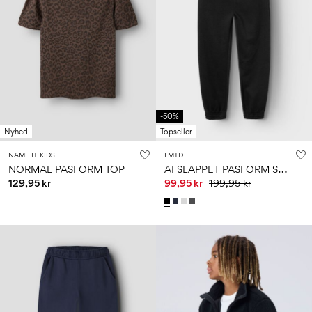
-50%
Nyhed
Topseller
NAME IT KIDS
LMTD
A
FSLAPPET PASFORM SWEATBUKSER
NORMAL PASFORM TOP
129,95 kr
99,95 kr
199,95 kr