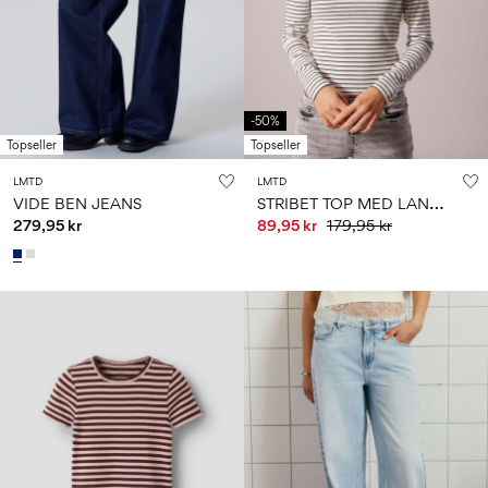
-50%
Topseller
Topseller
LMTD
LMTD
S
TRIBET TOP MED LANGE ÆRMER
VIDE BEN JEANS
279,95 kr
89,95 kr
179,95 kr