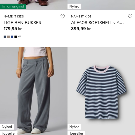
I'm an original
Nyhed
NAME IT KIDS
NAME IT KIDS
A
LFA08 SOFTSHELL-JAKKE
LIGE BEN BUKSER
179,95 kr
399,99 kr
+5
Nyhed
Nyhed
Topseller
Topseller