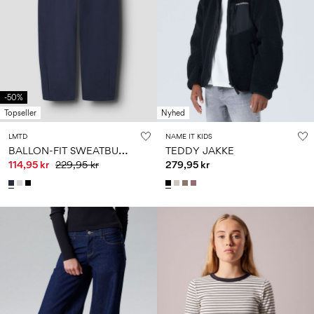
-50%
Topseller
Nyhed
LMTD
NAME IT KIDS
B
ALLON-FIT SWEATBUKSER
TEDDY JAKKE
114,95 kr
229,95 kr
279,95 kr