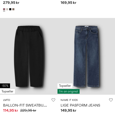
279,95 kr
169,95 kr
-50%
Topseller
Topseller
I'm an original
LMTD
NAME IT KIDS
B
ALLON-FIT SWEATBUKSER
LIGE PASFORM JEANS
114,95 kr
229,95 kr
149,95 kr