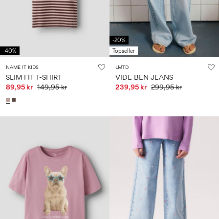
-20%
-40%
Topseller
NAME IT KIDS
LMTD
SLIM FIT T-SHIRT
VIDE BEN JEANS
89,95 kr
149,95 kr
239,95 kr
299,95 kr