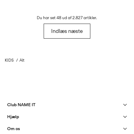
Du har set 48 ud af 2.827 artikler.
Indlæs næste
KIDS
Alt
Club NAME IT
Se fordele
Hjælp
Bliv Member
Kundeservice
Om os
Min konto
Størrelsesguide