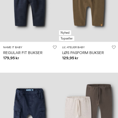
0–
Str.
school
play
18
6–
27-
6–
1½–
måneder
14
35
14
8
år
år
år
Nyhed
Log
Topseller
ind
NAME IT BABY
LIL' ATELIER BABY
Har
REGULAR FIT BUKSER
LØS PASFORM BUKSER
du
179,95 kr
129,95 kr
spørgsmål?
Om
os
Danmark
/
dansk