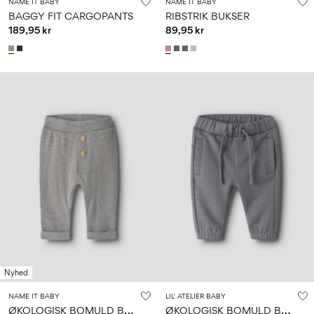
NAME IT BABY
NAME IT BABY
BAGGY FIT CARGOPANTS
RIBSTRIK BUKSER
189,95 kr
89,95 kr
Nyhed
NAME IT BABY
LIL' ATELIER BABY
Ø
KOLOGISK BOMULD BUKSER
Ø
KOLOGISK BOMULD BUKSER