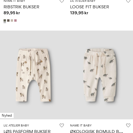
NAME IT BABY
LIL' ATELIER BABY
RIBSTRIK BUKSER
LOOSE FIT BUKSER
89,95 kr
139,95 kr
Nyhed
LIL' ATELIER BABY
NAME IT BABY
Ø
KOLOGISK BOMULD BUKSER
LØS PASFORM BUKSER