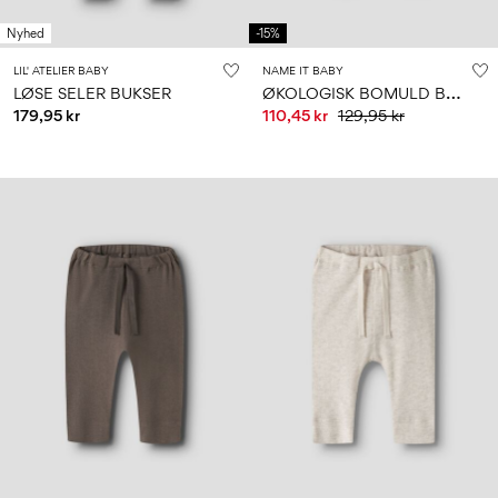
Nyhed
-15%
LIL' ATELIER BABY
NAME IT BABY
Ø
KOLOGISK BOMULD BUKSER
LØSE SELER BUKSER
179,95 kr
110,45 kr
129,95 kr