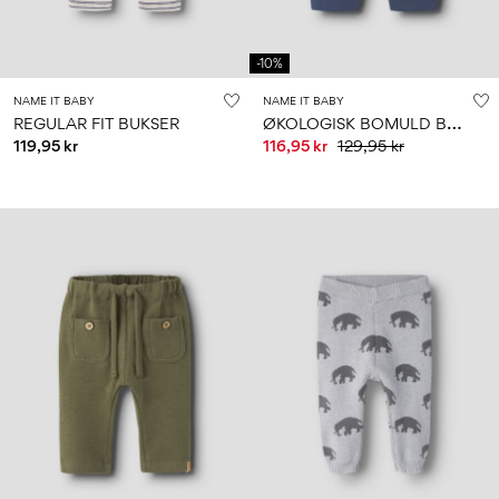
-10%
NAME IT BABY
NAME IT BABY
Ø
KOLOGISK BOMULD BUKSER
REGULAR FIT BUKSER
119,95 kr
116,95 kr
129,95 kr