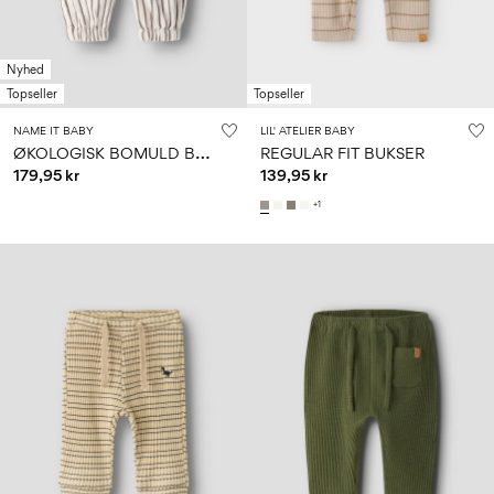
Nyhed
Topseller
Topseller
NAME IT BABY
LIL' ATELIER BABY
Ø
KOLOGISK BOMULD BUKSER
REGULAR FIT BUKSER
179,95 kr
139,95 kr
+1