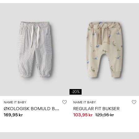
-20%
NAME IT BABY
NAME IT BABY
Ø
KOLOGISK BOMULD BUKSER
REGULAR FIT BUKSER
169,95 kr
103,95 kr
129,95 kr