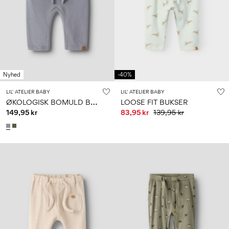
Nyhed
-40%
LIL' ATELIER BABY
LIL' ATELIER BABY
Ø
KOLOGISK BOMULD BUKSER
LOOSE FIT BUKSER
149,95 kr
83,95 kr
139,95 kr