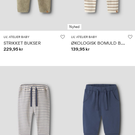
Nyhed
LIL' ATELIER BABY
LIL' ATELIER BABY
Ø
KOLOGISK BOMULD BUKSER
STRIKKET BUKSER
229,95 kr
139,95 kr