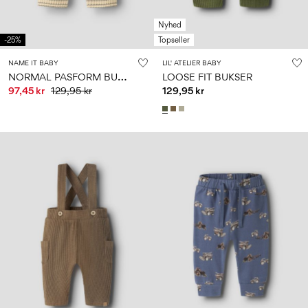
Nyhed
-25%
Topseller
NAME IT BABY
LIL' ATELIER BABY
N
ORMAL PASFORM BUKSER
LOOSE FIT BUKSER
97,45 kr
129,95 kr
129,95 kr