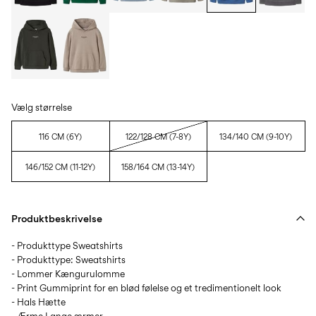
Vælg størrelse
116 CM (6Y)
122/128 CM (7-8Y)
134/140 CM (9-10Y)
146/152 CM (11-12Y)
158/164 CM (13-14Y)
Produktbeskrivelse
- Produkttype Sweatshirts
- Produkttype: Sweatshirts
- Lommer Kængurulomme
- Print Gummiprint for en blød følelse og et tredimentionelt look
- Hals Hætte