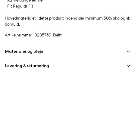
- Ærme Lange ærmer
- Fit Regular Fit
Hovedmaterialet i dette produkt indeholder minimum 50% økologisk
bomuld.
Artikelnummer
13235759_Delft
Materialer og pleje
Levering & returnering
Maskinvask på maks 40°C på skånsom vask
Må ikke bleges
Hjemmelevering (PostNord)
39,00 kr
Stryges ved medium varme
Må ikke renses
Hent ved service point (PostNord)
29,00 kr
Gratis fra
499,00 kr