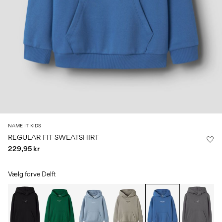
0–
Str.
school
play
18
6–
27-
6–
1½–
måneder
14
35
14
8
år
år
år
Log
ind
Har
du
spørgsmål?
NAME IT KIDS
Om
REGULAR FIT SWEATSHIRT
os
229,95 kr
Danmark
/
dansk
Vælg farve
Delft