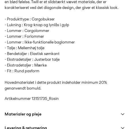
en blød følelse. Twill er et slidstærkt vævet materiale, der er
karakteriseret ved det diagonale design, der giver et klassisk look.
- Produkttype : Cargobukser
- Lukning : Krog-knap og lynlås i gylp
- Lommer : Cargolommer
- Lommer : Forlommer
- Lommer : Ikke-funktionelle baglommer
- Talje : Mellemhøj talje
- Bendetaljer : Elastisk sømkant
- Ekstradetaljer : Justerbar talje
- Ekstradetaljer : Mærke
- Fit : Rund pasform
Hovedmaterialet i dette produkt indeholder minimum 20%
genanvendt bomuld.
Artikelnummer
13151735_Rosin
Materialer og pleje
Levering & returnering