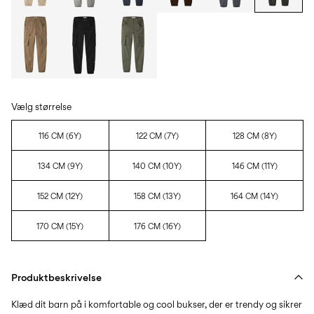
Vælg størrelse
116 CM (6Y)
122 CM (7Y)
128 CM (8Y)
134 CM (9Y)
140 CM (10Y)
146 CM (11Y)
152 CM (12Y)
158 CM (13Y)
164 CM (14Y)
170 CM (15Y)
176 CM (16Y)
Produktbeskrivelse
Klæd dit barn på i komfortable og cool bukser, der er trendy og sikrer