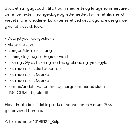
Skab et stilrigtigt outfit til dit barn med lette og luftige sommervarer,
der er perfekte til solrige dage og lette nætter. Twill er et slidstærkt
vævet materiale, der er karakteriseret ved det diagonale design, der
giver et klassisk look.
- Detaljetype : Cargoshorts
- Materiale : Twill
- Længde/størrelse : Lang
- Linning/taljehøjde : Regular waist
- Lukning /Gylp : Lukning med hægteknap og lynlåsgylp
- Ekstradetaljer : Justerbar talje
- Ekstradetaljer : Mærke
- Ekstradetaljer : Mærke
- Lomme/andet : Forlommer og cargolommer på siden
- PASFORM : Regular fit
Hovedmaterialet i dette produkt indeholder minimum 20%
genanvendt bomuld.
Artikelnummer
13198124_Kelp