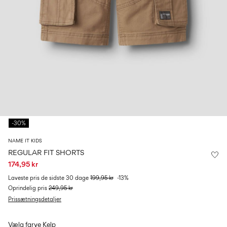
0–
Str.
school
play
18
6–
27-
6–
1½–
måneder
14
35
14
8
år
år
år
Log
ind
Har
du
spørgsmål?
-30%
Om
os
NAME IT KIDS
REGULAR FIT SHORTS
Danmark
174,95 kr
/
dansk
Laveste pris de sidste 30 dage
199,95 kr
-13%
Oprindelig pris
249,95 kr
Prissætningsdetaljer
Vælg farve
Kelp