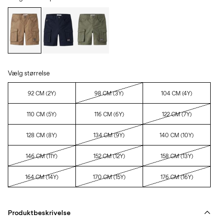
Vælg størrelse
92 CM (2Y)
98 CM (3Y)
104 CM (4Y)
110 CM (5Y)
116 CM (6Y)
122 CM (7Y)
128 CM (8Y)
134 CM (9Y)
140 CM (10Y)
146 CM (11Y)
152 CM (12Y)
158 CM (13Y)
164 CM (14Y)
170 CM (15Y)
176 CM (16Y)
Produktbeskrivelse