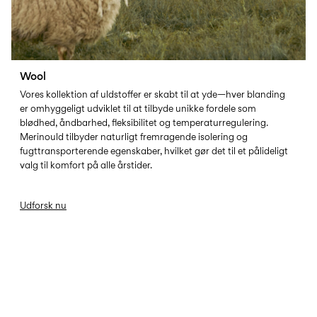
0–
Str.
school
play
18
6–
27-
6–
1½–
måneder
14
35
14
8
år
år
år
Wool
Vores kollektion af uldstoffer er skabt til at yde—hver blanding
Log
er omhyggeligt udviklet til at tilbyde unikke fordele som
ind
blødhed, åndbarhed, fleksibilitet og temperaturregulering.
Merinould tilbyder naturligt fremragende isolering og
Har
du
fugttransporterende egenskaber, hvilket gør det til et pålideligt
spørgsmål?
valg til komfort på alle årstider.
Om
os
Udforsk nu
Danmark
/
dansk
COTTON