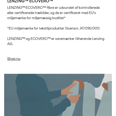
LENZING™ ECOVERO™
LENZING™ ECOVERO™-fibre er udvundet af kontrollerede
eller certificerede trækilder, og de er certificeret med EU's
miljømærke for miljømæssig kvalitet*
*EU-miljømærke for tekstilprodukter (licensnr. AT/016/001)
LENZING™ og ECOVERO™ er varemærker tilhørende Lenzing
AG.
Shop nu
FWD