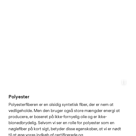
POLYESTER
Polyester
Polyesterfiberen er en alsidig syntetisk fiber, der er nem at
vedligeholde. Men den bruger også store mængder energi at
producere, er baseret på ikke-fornyelig olie og er ikke-
bionedbrydelig. Selvom vi ser en rolle for polyester som en
nøglefiber på kort sigt, betyder disse egenskaber, at vi er nødt
til at øge vores indkøb af certificerede og