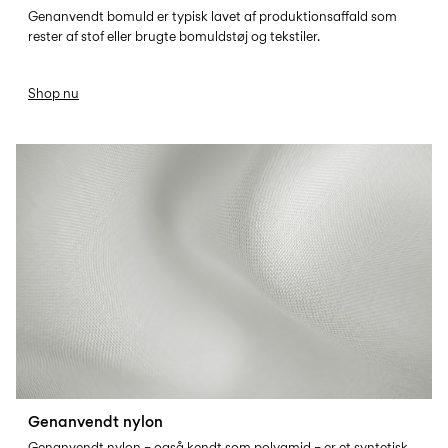
Genanvendt bomuld er typisk lavet af produktionsaffald som
rester af stof eller brugte bomuldstøj og tekstiler.
Shop nu
REC-NYLON
Genanvendt nylon
Genanvendt nylon – også kendt som polyamid – er et syntetisk