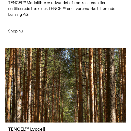
TENCEL™ Modalfibre er udvundet af kontrollerede eller
certificerede trækilder. TENCEL™ er et varemærke tilhørende
Lenzing AG.
Shop nu
TENCEL-LYOCELL
TENCEL™ Lyocell