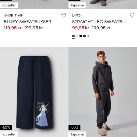
Topseller
Topseller
NAME IT MINI
LMTD
S
TRAIGHT LEG SWEATBUKSER
BLUEY SWEATBUKSER
119,95 kr
199,95 kr
99,95 kr
199,95 kr
+1
-50%
-50%
Topseller
Topseller