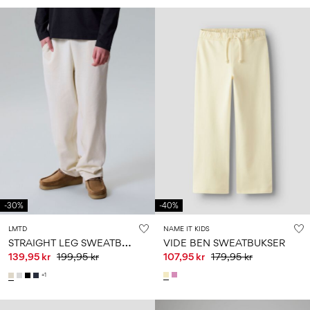
-30%
-40%
LMTD
NAME IT KIDS
S
TRAIGHT LEG SWEATBUKSER
VIDE BEN SWEATBUKSER
139,95 kr
199,95 kr
107,95 kr
179,95 kr
+1