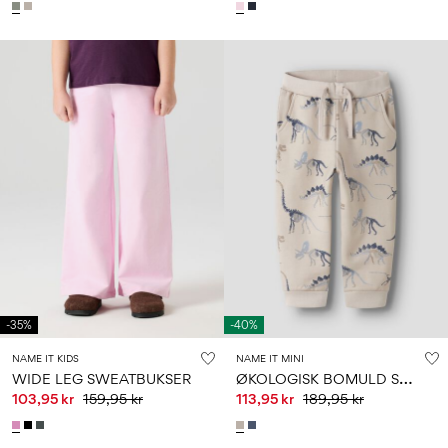
-35%
-40%
NAME IT KIDS
NAME IT MINI
Ø
KOLOGISK BOMULD SWEATBUKSER
WIDE LEG SWEATBUKSER
103,95 kr
159,95 kr
113,95 kr
189,95 kr