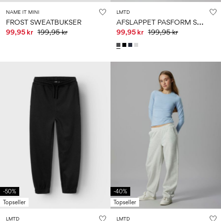
NAME IT MINI
LMTD
A
FSLAPPET PASFORM SWEATBUKSER
FROST SWEATBUKSER
99,95 kr
199,95 kr
99,95 kr
199,95 kr
-50%
-40%
Topseller
Topseller
LMTD
LMTD