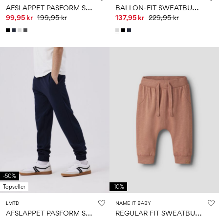
A
FSLAPPET PASFORM SWEATBUKSER
B
ALLON-FIT SWEATBUKSER
99,95 kr
199,95 kr
137,95 kr
229,95 kr
-50%
Topseller
-10%
LMTD
NAME IT BABY
A
FSLAPPET PASFORM SWEATBUKSER
R
EGULAR FIT SWEATBUKSER