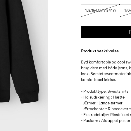
158/164 CM (13-14Y)
170/
F
Produktbeskrivelse
Byd komfortable og cool sw
brug dem med både jeans, kj
look. Børstet sweatmateriale
komfortabel følelse.
- Produkttype: Sweatshirts
- Halsudskæring : Hætte
- Ærmer : Lange ærmer
- Ærmekanter: Ribbede ær
- Ekstradetaljer: Ribstrikke
- Pasform : Afslappet pasfo