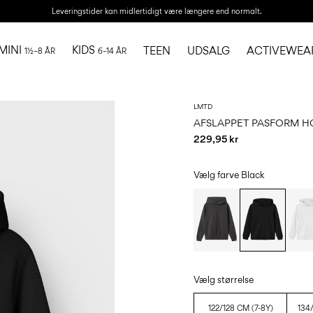
Leveringstider kan midlertidigt være længere end normalt.
MINI
KIDS
TEEN
UDSALG
ACTIVEWEA
1½–8 ÅR
6–14 ÅR
LMTD
AFSLAPPET PASFORM H
229,95 kr
Vælg farve
Black
Vælg størrelse
122/128 CM (7-8Y)
134