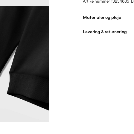
Artikelnummer
13234685_B
Materialer og pleje
Levering & returnering
Maskinvask på maks 
Må ikke bleges
Hjemmelevering (PostNord
Må ikke tørretumbles
Stryges ved medium 
Hent ved service point (Po
Må ikke renses
Gratis fra
499,00 kr
Tørres på tørresnor
Hent ved service point (GL
Gratis fra
499,00 kr