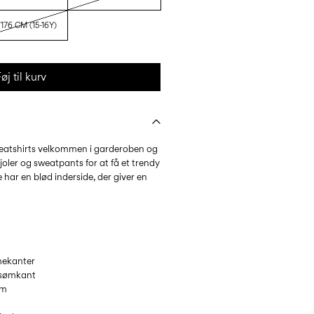
176 CM (15-16Y)
øj til kurv
eatshirts velkommen i garderoben og
oler og sweatpants for at få et trendy
 har en blød inderside, der giver en
mekanter
t sømkant
rm