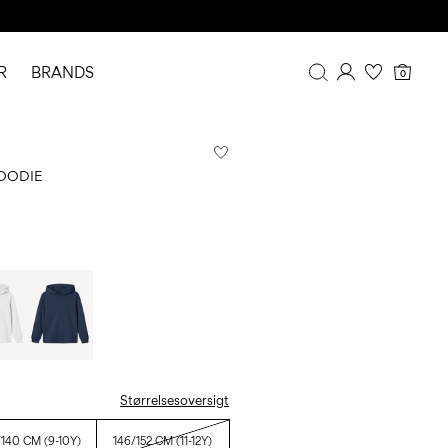
R
BRANDS
0
Overblik
Mine køb
OODIE
Profil
Ønskeliste
FAQ
LOG AF
Størrelsesoversigt
/140 CM (9-10Y)
146/152 CM (11-12Y)