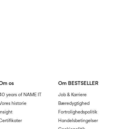
Returnering & refunder
Om os
Om BESTSELLER
40 years of NAME IT
Job & Karriere
Vores historie
Bæredygtighed
Insight
Fortrolighedspolitik
Certifikater
Handelsbetingelser