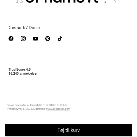
Tilgængelighedserklæring
Danmark / Dansk
Vores produkter er fremstillet af BESTSELLER A/S
Fredskovvej 5, DK-7330 Brande
www.bestseller.com
Føj til kurv