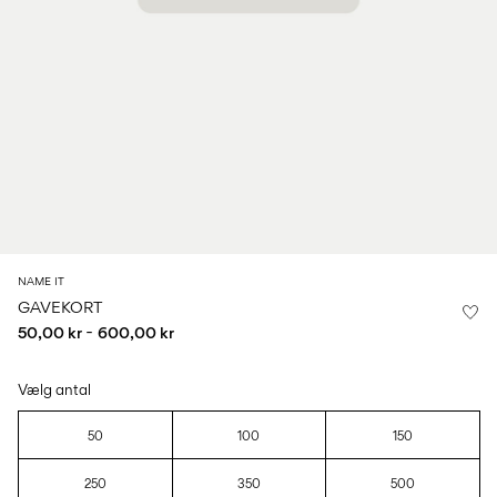
0–
Str.
school
play
18
6–
27-
6–
1½–
måneder
14
35
14
8
år
år
år
Log
ind
Har
du
spørgsmål?
NAME IT
Om
GAVEKORT
os
-
50,00 kr
600,00 kr
Danmark
/
dansk
Vælg antal
50
100
150
250
350
500