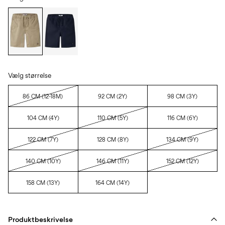
Vælg størrelse
86 CM (12-18M)
92 CM (2Y)
98 CM (3Y)
104 CM (4Y)
110 CM (5Y)
116 CM (6Y)
122 CM (7Y)
128 CM (8Y)
134 CM (9Y)
140 CM (10Y)
146 CM (11Y)
152 CM (12Y)
158 CM (13Y)
164 CM (14Y)
Produktbeskrivelse