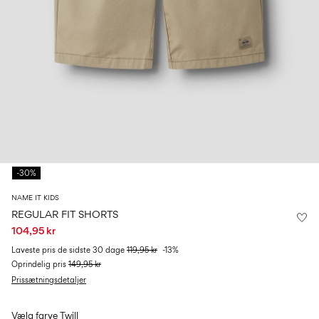
0–
Str.
school
play
18
6–
27-
6–
1½–
måneder
14
35
14
8
år
år
år
Log
ind
Har
du
spørgsmål?
-30%
Om
os
NAME IT KIDS
REGULAR FIT SHORTS
Danmark
104,95 kr
/
dansk
Laveste pris de sidste 30 dage
119,95 kr
-13%
Oprindelig pris
149,95 kr
Prissætningsdetaljer
Vælg farve
Twill