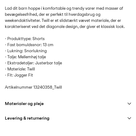
Lad dit barn hoppe i komfortable og trendy varer med masser af
bevægelsesfrihed, der er perfekt til hverdagsbrug og
weekendaktiviteter. Twill er et slidstærkt vævet materiale, der er
karakteriseret ved det diagonale design, der giver et klassisk look.
- Produkttype: Shorts
- Fast bomuldssnor: 13 cm
- Lukning: Snorlukning
- Talje: Mellemhøj talje
- Ekstradetaljer: Justerbar talje
- Materiale: Twill
- Fit: Jogger Fit
Artikelnummer
13240358_Twill
Materialer og pleje
Levering & returnering
Maskinvaskes, halv belastning, kort centrifugeringscyklus på
40°C