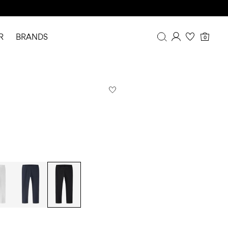
R
BRANDS
0
Overblik
Mine køb
Profil
Ønskeliste
FAQ
LOG AF