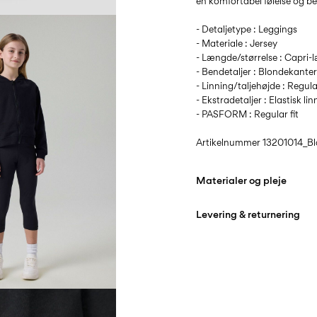
en komfortabel følelse og b
- Detaljetype : Leggings
- Materiale : Jersey
- Længde/størrelse : Capri
- Bendetaljer : Blondekante
- Linning/taljehøjde : Regula
- Ekstradetaljer : Elastisk lin
- PASFORM : Regular fit
Artikelnummer
13201014_Bl
Materialer og pleje
Levering & returnering
Maskinvask på maks 
Hjemmelevering (PostNord
Må ikke bleges
Må ikke tørretumbles
Hent ved service point (Po