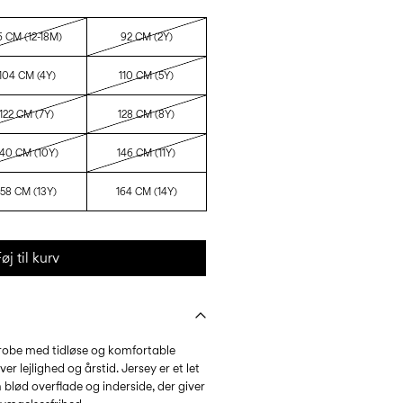
6 CM (12-18M)
92 CM (2Y)
104 CM (4Y)
110 CM (5Y)
122 CM (7Y)
128 CM (8Y)
140 CM (10Y)
146 CM (11Y)
158 CM (13Y)
164 CM (14Y)
øj til kurv
rderobe med tidløse og komfortable
ver lejlighed og årstid. Jersey er et let
 blød overflade og inderside, der giver