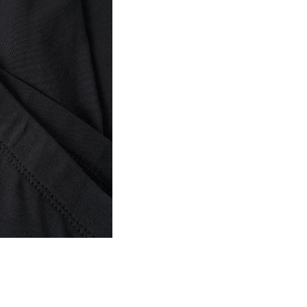
Stryges ved medium 
Gratis fra
499,00 kr
Må ikke renses
Tørres på tørresnor
Hent ved service point (GL
Gratis fra
499,00 kr
Returnering & refunder