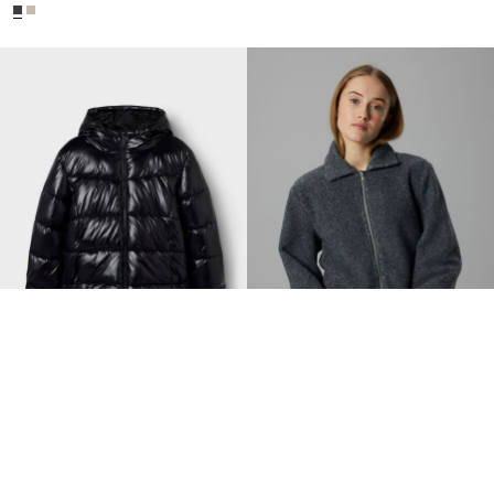
-50%
-40%
LMTD
LMTD
PUFFER JAS
KORT RITS JAS
€ 32,45
€ 64,99
€ 32,95
€ 54,99