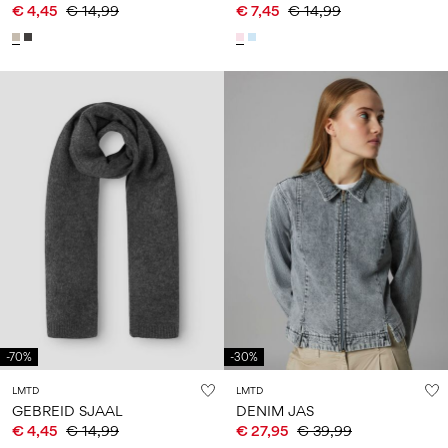
€ 4,45
€ 14,99
€ 7,45
€ 14,99
-70%
-30%
LMTD
LMTD
GEBREID SJAAL
DENIM JAS
€ 4,45
€ 14,99
€ 27,95
€ 39,99