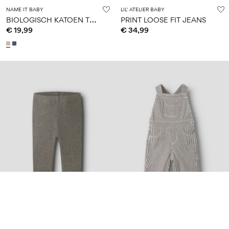
NAME IT BABY
LIL' ATELIER BABY
B
IOLOGISCH KATOEN TUINBROEK
PRINT LOOSE FIT JEANS
€ 19,99
€ 34,99
Topseller
I'm an original
Nieuw
NAME IT BABY
NAME IT BABY