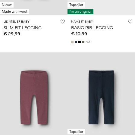
Nieuw
Topseller
Made with wool
I'm an original
LIL' ATELIER BABY
NAME IT BABY
SLIM FIT LEGGING
BASIC RIB LEGGING
€ 29,99
€ 10,99
+22
Topseller