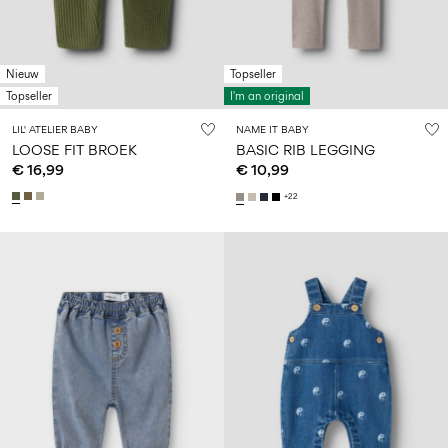
Nieuw
Topseller
Topseller
I'm an original
LIL' ATELIER BABY
NAME IT BABY
LOOSE FIT BROEK
BASIC RIB LEGGING
€ 16,99
€ 10,99
+22