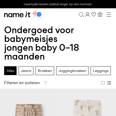
Levertijden kunnen tijdelijk langer zijn dan normaal.
0
BABY
0–18 MAANDEN
Ondergoed voor
Overzicht
MINI
1½–8 JAAR
Bestelgeschiedenis
babymeisjes
KIDS
Profiel
6–14 JAAR
jongen baby 0–18
Verlanglijstje
TEEN
maanden
FAQ
SALE
UITLOGGEN
Alles
Jeans
Broeken
Joggingbroeken
Leggings
ACTIVEWEAR
BRANDS
Filteren en sorteren
Approved
Back
Essentials
Lotto
Clogs
for
to
voor
Sport