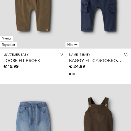
Nieuw
Topseller
Nieuw
LIL' ATELIER BABY
NAME IT BABY
B
AGGY FIT CARGOBROEK
LOOSE FIT BROEK
€ 16,99
€ 24,99