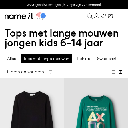
Levertijden kunnen tijdelijk langer zijn dan normaal.
0
BABY
0–18 MAANDEN
Tops met lange mouwen
Overzicht
MINI
1½–8 JAAR
Bestelgeschiedenis
jongen kids 6–14 jaar
KIDS
Profiel
6–14 JAAR
Verlanglijstje
TEEN
Alles
Tops met lange mouwen
T-shirts
Sweatshirts
T
FAQ
SALE
UITLOGGEN
Filteren en sorteren
ACTIVEWEAR
BRANDS
Approved
Back
Essentials
Lotto
Clogs
for
to
voor
Sport