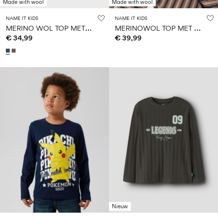
Made with wool
Made with wool
NAME IT KIDS
NAME IT KIDS
M
ERINO WOL TOP MET LANGE MOUWEN
M
ERINOWOL TOP MET LANGE MOUWEN
€ 34,99
€ 39,99
Nieuw