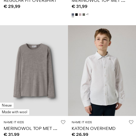
REGULAR FIT OVERSHIRT
€ 29,99
€ 31,99
+1
Nieuw
Made with wool
NAME IT KIDS
NAME IT KIDS
M
ERINOWOL TOP MET LANGE MOUWEN
KATOEN OVERHEMD
€ 31,99
€ 26,99