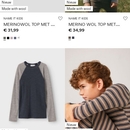
Nieuw
Nieuw
Made with wool
Made with wool
NAME IT KIDS
NAME IT KIDS
M
ERINOWOL TOP MET LANGE MOUWEN
M
ERINO WOL TOP MET LANGE MOUWEN
€ 31,99
€ 34,99
+1
Nieuw