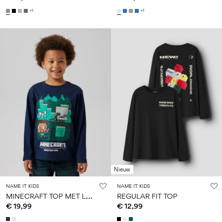
+1
+1
Nieuw
NAME IT KIDS
NAME IT KIDS
M
INECRAFT TOP MET LANGE MOUWEN
REGULAR FIT TOP
€ 19,99
€ 12,99