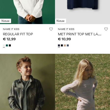
Nieuw
Nieuw
NAME IT KIDS
NAME IT KIDS
M
ET PRINT TOP MET LANGE MOUWEN
REGULAR FIT TOP
€ 12,99
€ 10,99