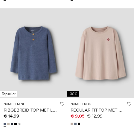
Topseller
-30%
NAME IT MINI
NAME IT KIDS
R
IBGEBREID TOP MET LANGE MOUWEN
R
EGULAR FIT TOP MET LANGE MOUWEN
€ 14,99
€ 9,05
€ 12,99
+8