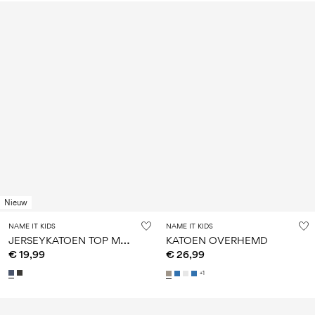
Nieuw
NAME IT KIDS
NAME IT KIDS
J
ERSEYKATOEN TOP MET LANGE MOUWEN
KATOEN OVERHEMD
€ 19,99
€ 26,99
+1