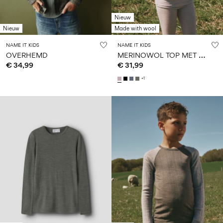
Nieuw
Nieuw
Made with wool
NAME IT KIDS
NAME IT KIDS
M
ERINOWOL TOP MET LANGE MOUWEN
OVERHEMD
€ 34,99
€ 31,99
+1