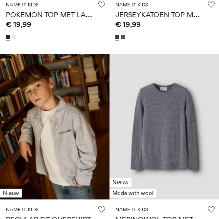
NAME IT KIDS
NAME IT KIDS
P
OKEMON TOP MET LANGE MOUWEN
J
ERSEYKATOEN TOP MET LANGE MOUWEN
€ 19,99
€ 19,99
Nieuw
Nieuw
Made with wool
NAME IT KIDS
NAME IT KIDS
M
ERINOWOL TOP MET LANGE MOUWEN