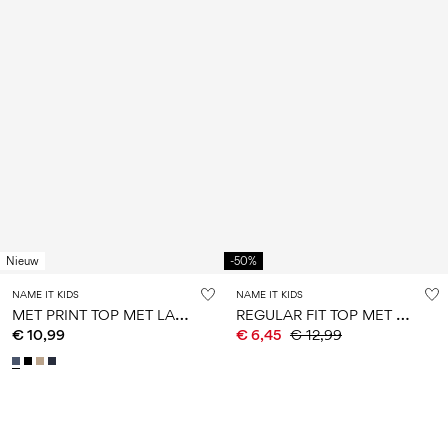
Nieuw
-50%
NAME IT KIDS
NAME IT KIDS
M
ET PRINT TOP MET LANGE MOUWEN
R
EGULAR FIT TOP MET LANGE MOUWEN
€ 10,99
€ 6,45
€ 12,99