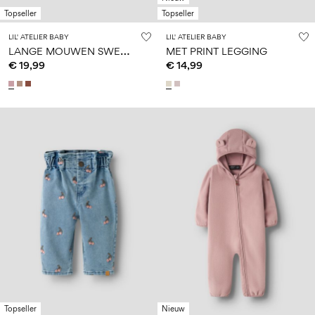
Topseller
Topseller
LIL' ATELIER BABY
LIL' ATELIER BABY
L
ANGE MOUWEN SWEATSHIRT
MET PRINT LEGGING
€ 19,99
€ 14,99
Topseller
Nieuw