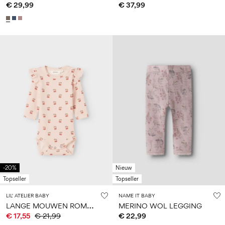
€ 29,99
€ 37,99
-20%
Nieuw
Topseller
Topseller
LIL' ATELIER BABY
NAME IT BABY
L
ANGE MOUWEN ROMPER
MERINO WOL LEGGING
€ 17,55
€ 21,99
€ 22,99