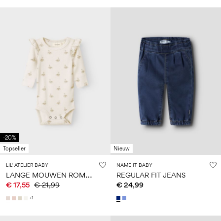
-20%
Topseller
Nieuw
LIL' ATELIER BABY
NAME IT BABY
L
ANGE MOUWEN ROMPER
REGULAR FIT JEANS
€ 17,55
€ 21,99
€ 24,99
+1