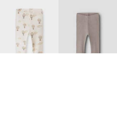
Topseller
Topseller
I'm an original
LIL' ATELIER BABY
NAME IT BABY
PRINT LEGGING
BASIC RIB LEGGING
€ 14,99
€ 10,99
+22