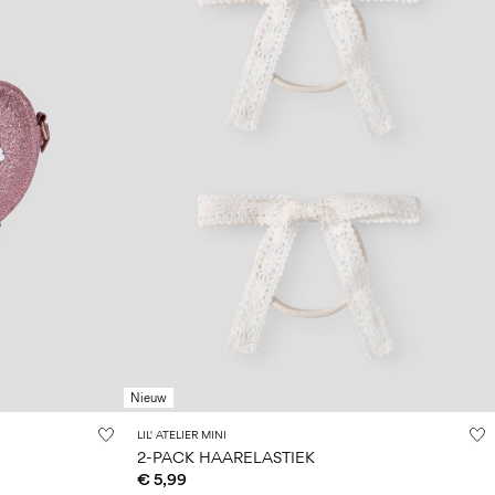
Nieuw
LIL' ATELIER MINI
2-PACK HAARELASTIEK
€ 5,99