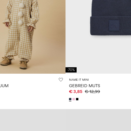
-70%
NAME IT MINI
UUM
GEBREID MUTS
€ 3,85
€ 12,99