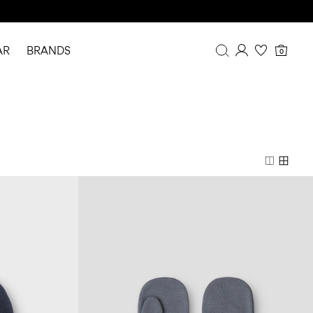
AR
BRANDS
0
Overzicht
Bestelgeschiedenis
Profiel
Verlanglijstje
FAQ
UITLOGGEN