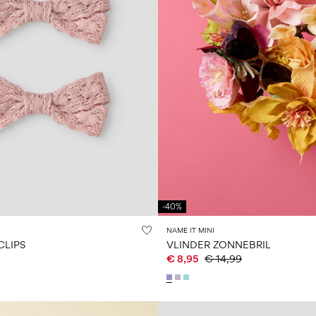
-40%
NAME IT MINI
CLIPS
VLINDER ZONNEBRIL
€ 8,95
€ 14,99