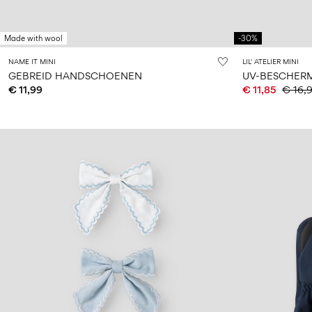
Made with wool
-30%
NAME IT MINI
LIL' ATELIER MINI
GEBREID HANDSCHOENEN
UV-BESCHERM
€ 11,99
€ 11,85
€ 16,