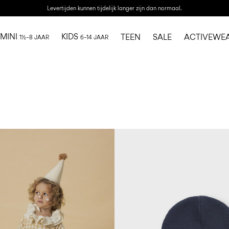
Levertijden kunnen tijdelijk langer zijn dan normaal.
MINI
KIDS
TEEN
SALE
ACTIVEWE
1½–8 JAAR
6–14 JAAR