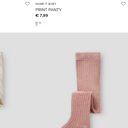
NAME IT BABY
PRINT PANTY
€ 7,99