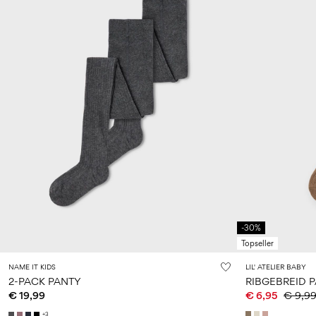
-30%
Topseller
NAME IT KIDS
LIL' ATELIER BABY
2-PACK PANTY
RIBGEBREID 
€ 19,99
€ 6,95
€ 9,9
+3