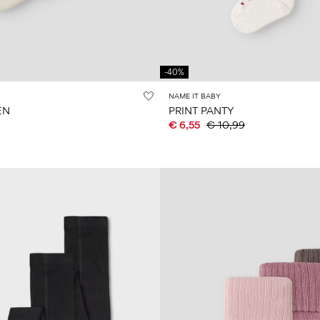
-40%
NAME IT BABY
EN
PRINT PANTY
€ 6,55
€ 10,99