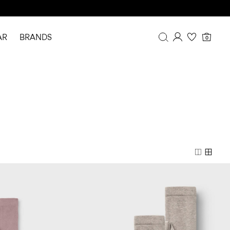
AR
BRANDS
0
Overzicht
Bestelgeschiedenis
Profiel
Verlanglijstje
FAQ
UITLOGGEN