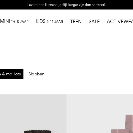
Levertijden kunnen tijdelijk langer zijn dan normaal.
MINI
KIDS
TEEN
SALE
ACTIVEWE
1½–8 JAAR
6–14 JAAR
n
 & maillots
Slabben