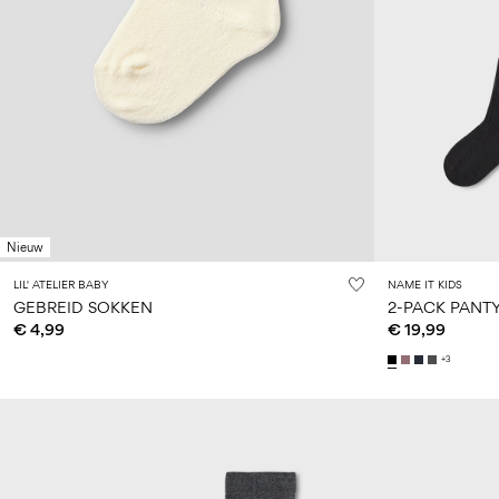
Nieuw
LIL' ATELIER BABY
NAME IT KIDS
GEBREID SOKKEN
2-PACK PANT
€ 4,99
€ 19,99
+3