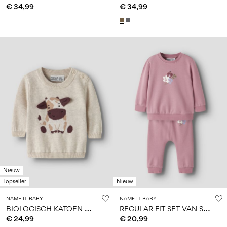
€ 34,99
€ 34,99
Nieuw
Topseller
Nieuw
NAME IT BABY
NAME IT BABY
B
IOLOGISCH KATOEN GEBREIDE TRUI
R
EGULAR FIT SET VAN SWEAT-ITEMS
€ 24,99
€ 20,99