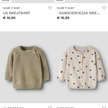
NAME IT BABY
NAME IT BABY
-
KANGOEROEZAK SWEATSHIRT
IJS SWEATSHIRT
€ 16,99
€ 16,99