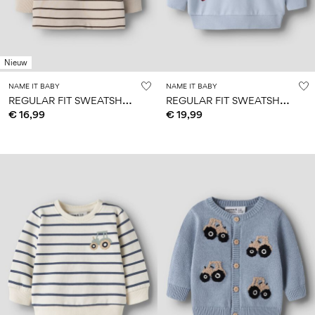
Nieuw
NAME IT BABY
NAME IT BABY
R
EGULAR FIT SWEATSHIRT
R
EGULAR FIT SWEATSHIRT
€ 16,99
€ 19,99