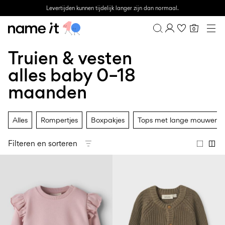
Levertijden kunnen tijdelijk langer zijn dan normaal.
0
BABY
0–18 MAANDEN
Truien & vesten
Overzicht
MINI
1½–8 JAAR
Bestelgeschiedenis
alles baby 0–18
KIDS
Profiel
6–14 JAAR
maanden
Verlanglijstje
TEEN
FAQ
SALE
UITLOGGEN
Alles
Rompertjes
Boxpakjes
Tops met lange mouwen
ACTIVEWEAR
Filteren en sorteren
BRANDS
Approved
Back
Essentials
Lotto
Clogs
for
to
voor
Sport