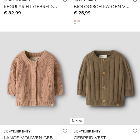
LIL' ATELIER BABY
NAME IT BABY
R
EGULAR FIT GEBREIDE TRUI
B
IOLOGISCH KATOEN VEST
€ 32,99
€ 25,99
Nieuw
LIL' ATELIER BABY
LIL' ATELIER BABY
L
ANGE MOUWEN GEBREID VEST
GEBREID VEST