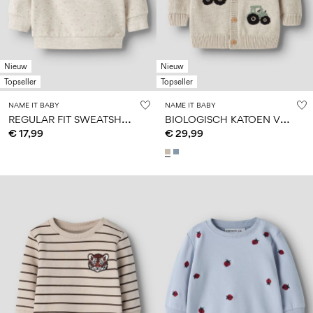
Nieuw
Nieuw
Topseller
Topseller
NAME IT BABY
NAME IT BABY
R
EGULAR FIT SWEATSHIRT
B
IOLOGISCH KATOEN VEST
€ 17,99
€ 29,99