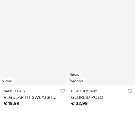
Nieuw
Nieuw
Topseller
NAME IT BABY
LIL' ATELIER BABY
R
EGULAR FIT SWEATSHIRT
GEBREID POLO
€ 19,99
€ 32,99