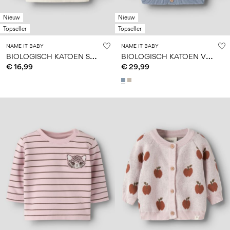
Nieuw
Nieuw
Topseller
Topseller
NAME IT BABY
NAME IT BABY
B
IOLOGISCH KATOEN SWEATSHIRT
B
IOLOGISCH KATOEN VEST
€ 16,99
€ 29,99