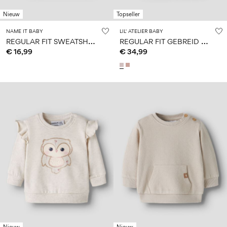
Nieuw
Topseller
NAME IT BABY
LIL' ATELIER BABY
R
EGULAR FIT SWEATSHIRT
R
EGULAR FIT GEBREID VEST
€ 16,99
€ 34,99
Nieuw
Nieuw