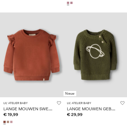
Nieuw
LIL' ATELIER BABY
LIL' ATELIER BABY
L
ANGE MOUWEN SWEATSHIRT
L
ANGE MOUWEN GEBREIDE TOP
€ 19,99
€ 29,99