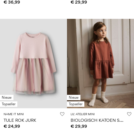
€ 36,99
€ 29,99
Nieuw
Nieuw
Topseller
Topseller
NAME IT MINI
LIL' ATELIER MINI
B
IOLOGISCH KATOEN SWEATJURK
TULE ROK JURK
€ 24,99
€ 29,99