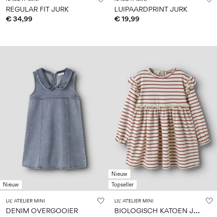
REGULAR FIT JURK
LUIPAARDPRINT JURK
€ 34,99
€ 19,99
Nieuw
Nieuw
Topseller
LIL' ATELIER MINI
LIL' ATELIER MINI
B
IOLOGISCH KATOEN JURK
DENIM OVERGOOIER