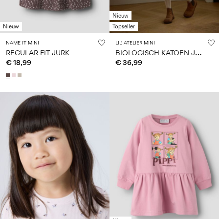
Nieuw
Nieuw
Topseller
NAME IT MINI
LIL' ATELIER MINI
B
IOLOGISCH KATOEN JURK
REGULAR FIT JURK
€ 18,99
€ 36,99