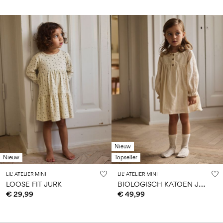
Nieuw
Nieuw
Topseller
LIL' ATELIER MINI
LIL' ATELIER MINI
B
IOLOGISCH KATOEN JURK
LOOSE FIT JURK
€ 29,99
€ 49,99