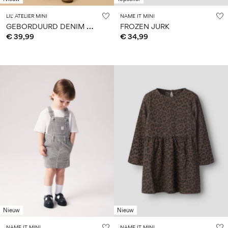
LIL' ATELIER MINI
NAME IT MINI
G
EBORDUURD DENIM JURK
FROZEN JURK
€ 39,99
€ 34,99
Nieuw
Nieuw
NAME IT MINI
NAME IT MINI