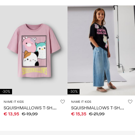
-30%
-30%
NAME IT KIDS
NAME IT KIDS
S
QUISHMALLOWS T-SHIRT
S
QUISHMALLOWS T-SHIRT
€ 13,95
€ 19,99
€ 15,35
€ 21,99