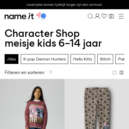
Levertijden kunnen tijdelijk langer zijn dan normaal.
0
BABY
0–18 MAANDEN
Character Shop
Overzicht
MINI
1½–8 JAAR
Bestelgeschiedenis
meisje kids 6–14 jaar
KIDS
Profiel
6–14 JAAR
Verlanglijstje
TEEN
Alles
K-pop Demon Hunters
Hello Kitty
Stitch
Poké
FAQ
SALE
UITLOGGEN
Filteren en sorteren
ACTIVEWEAR
BRANDS
Approved
Back
Essentials
Lotto
Clogs
for
to
voor
Sport