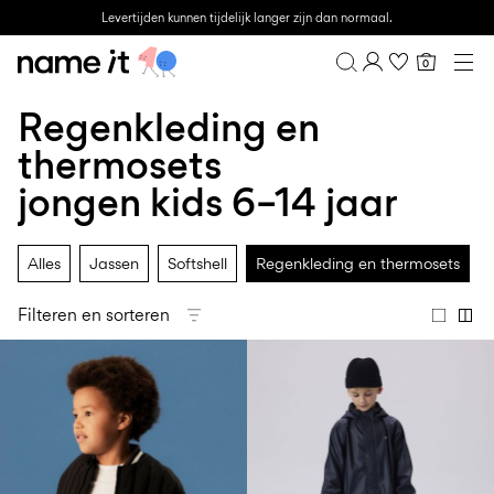
Levertijden kunnen tijdelijk langer zijn dan normaal.
0
BABY
0–18 MAANDEN
Regenkleding en
Overzicht
MINI
1½–8 JAAR
Bestelgeschiedenis
thermosets
KIDS
Profiel
6–14 JAAR
jongen kids 6–14 jaar
Verlanglijstje
TEEN
FAQ
SALE
UITLOGGEN
Alles
Jassen
Softshell
Regenkleding en thermosets
ACTIVEWEAR
Filteren en sorteren
BRANDS
Approved
Back
Essentials
Lotto
Clogs
for
to
voor
Sport