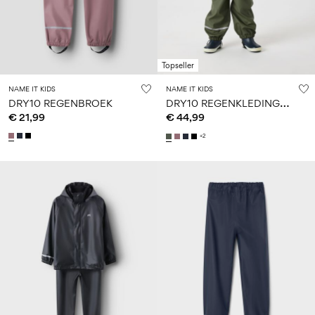
Topseller
NAME IT KIDS
NAME IT KIDS
D
RY10 REGENKLEDINGSET
DRY10 REGENBROEK
€ 21,99
€ 44,99
+2