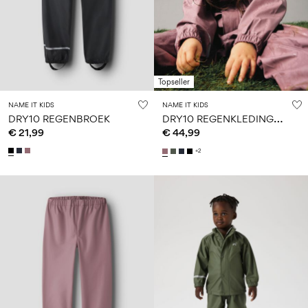
Topseller
NAME IT KIDS
NAME IT KIDS
D
RY10 REGENKLEDINGSET
DRY10 REGENBROEK
€ 21,99
€ 44,99
+2