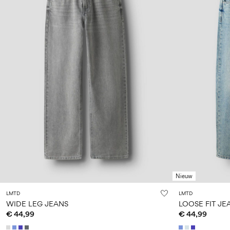
Nieuw
LMTD
LMTD
WIDE LEG JEANS
LOOSE FIT JE
€ 44,99
€ 44,99