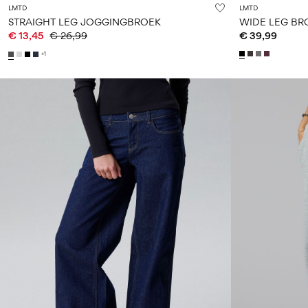
LMTD
LMTD
STRAIGHT LEG JOGGINGBROEK
WIDE LEG BR
€ 13,45
€ 26,99
€ 39,99
+1