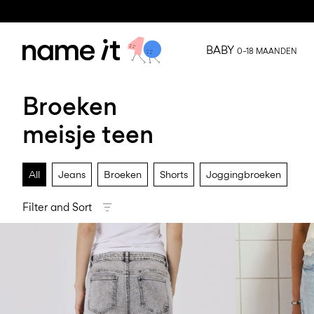
BABY
0–18 MAANDEN
Broeken
meisje teen
All
Jeans
Broeken
Shorts
Joggingbroeken
Filter and Sort