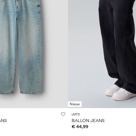
Nieuw
LMTD
ANS
BALLON JEANS
€ 44,99