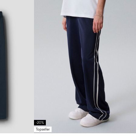
-20%
Topseller