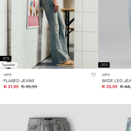
-20%
Topseller
-20%
LMTD
LMTD
FLARED JEANS
WIDE LEG JE
€ 31,95
€ 39,99
€ 35,95
€ 44