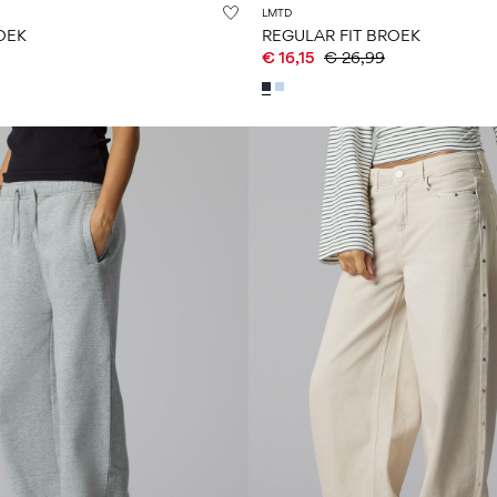
LMTD
OEK
REGULAR FIT BROEK
€ 16,15
€ 26,99