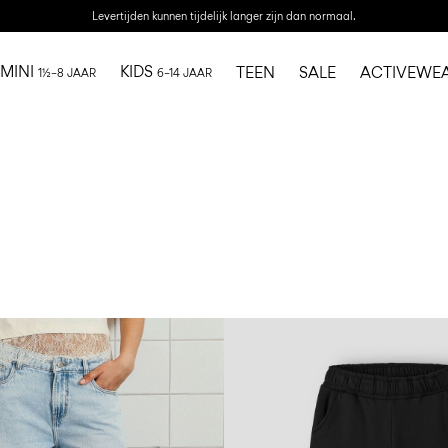
Levertijden kunnen tijdelijk langer zijn dan normaal.
MINI
KIDS
TEEN
SALE
ACTIVEWE
1½–8 JAAR
6–14 JAAR