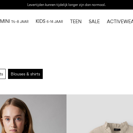
Levertijden kunnen tijdelijk langer zijn dan normaal.
MINI
KIDS
TEEN
SALE
ACTIVEWE
1½–8 JAAR
6–14 JAAR
ts
Blouses & shirts