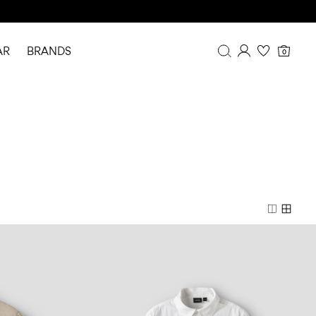
AR
BRANDS
0
Overview
Purchases
Profile
Wishlist
FAQ
SIGN OUT