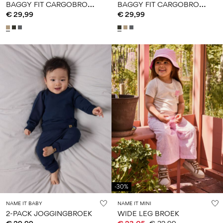
B
AGGY FIT CARGOBROEK
B
AGGY FIT CARGOBROEK
€ 29,99
€ 29,99
-30%
NAME IT BABY
NAME IT MINI
2-PACK JOGGINGBROEK
WIDE LEG BROEK