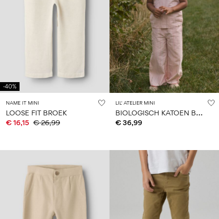
-40%
NAME IT MINI
LIL' ATELIER MINI
B
IOLOGISCH KATOEN BROEK
LOOSE FIT BROEK
€ 16,15
€ 26,99
€ 36,99