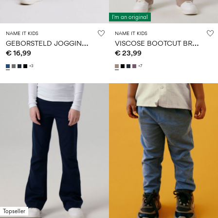
I'm an original
NAME IT KIDS
NAME IT KIDS
G
EBORSTELD JOGGINGBROEK
V
ISCOSE BOOTCUT BROEK
€ 16,99
€ 23,99
+3
+7
Topseller