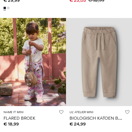
€ 29,99
€ 23,05
€ 32,99
NAME IT MINI
LIL' ATELIER MINI
B
IOLOGISCH KATOEN BROEK
FLARED BROEK
€ 18,99
€ 24,99