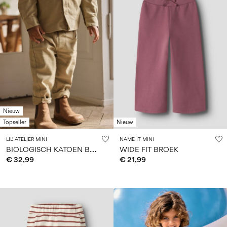
Nieuw
Topseller
Nieuw
LIL' ATELIER MINI
NAME IT MINI
B
IOLOGISCH KATOEN BROEK
WIDE FIT BROEK
€ 32,99
€ 21,99