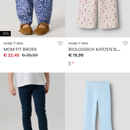
-25%
NAME IT MINI
NAME IT MINI
B
IOLOGISCH KATOEN BROEK
MOM FIT BROEK
€ 22,45
€ 29,99
€ 19,99