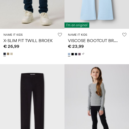
I'm an original
NAME IT KIDS
NAME IT KIDS
V
ISCOSE BOOTCUT BROEK
X-SLIM FIT TWILL BROEK
€ 26,99
€ 23,99
+7