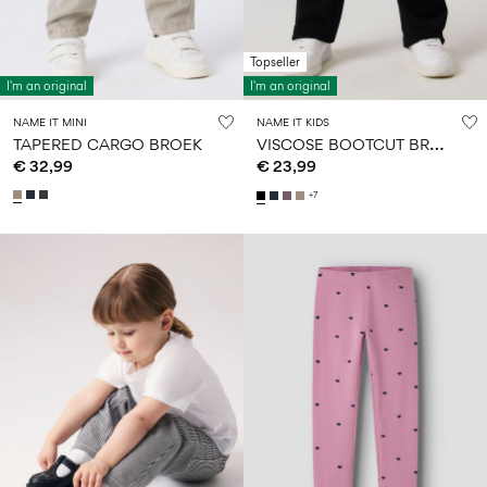
Topseller
I'm an original
I'm an original
NAME IT MINI
NAME IT KIDS
V
ISCOSE BOOTCUT BROEK
TAPERED CARGO BROEK
€ 32,99
€ 23,99
+7