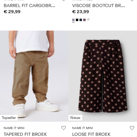
B
ARREL FIT CARGOBROEK
V
ISCOSE BOOTCUT BROEK
€ 29,99
€ 23,99
+7
Topseller
Nieuw
NAME IT MINI
NAME IT MINI
TAPERED FIT BROEK
LOOSE FIT BROEK