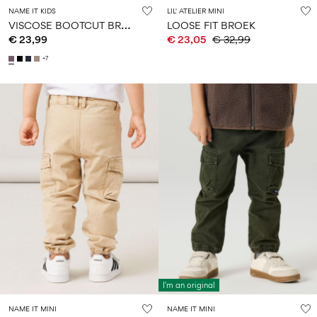
NAME IT KIDS
LIL' ATELIER MINI
V
ISCOSE BOOTCUT BROEK
LOOSE FIT BROEK
€ 23,99
€ 23,05
€ 32,99
+7
I'm an original
NAME IT MINI
NAME IT MINI