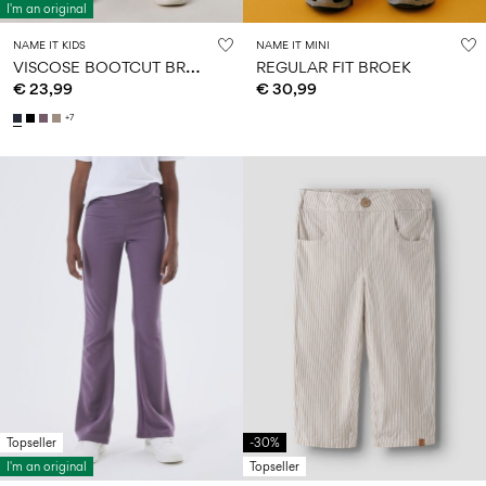
I'm an original
NAME IT KIDS
NAME IT MINI
V
ISCOSE BOOTCUT BROEK
REGULAR FIT BROEK
€ 23,99
€ 30,99
+7
Topseller
-30%
I'm an original
Topseller