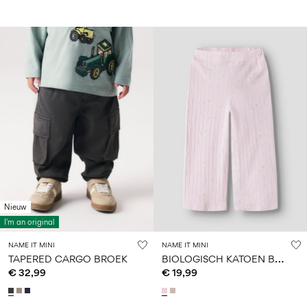
Nieuw
I'm an original
NAME IT MINI
NAME IT MINI
B
IOLOGISCH KATOEN BROEK
TAPERED CARGO BROEK
€ 32,99
€ 19,99