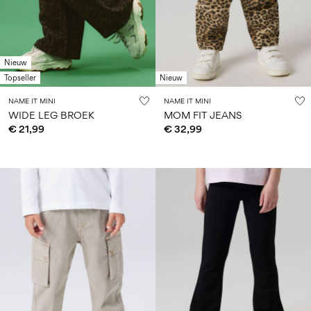
Maat
school
play
baby's
6–
27-
6–
1½–
0–
14
35
14
8
18
jaar
jaar
jaar
maanden
Nieuw
Topseller
Nieuw
Inloggen
NAME IT MINI
NAME IT MINI
WIDE LEG BROEK
MOM FIT JEANS
Heb
€ 21,99
€ 32,99
je
vragen?
Over
ons
Nederland
/
Nederlands