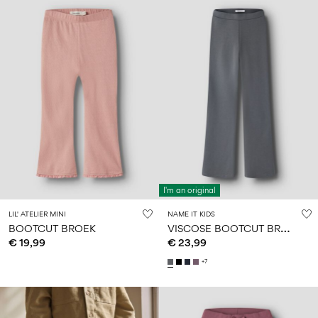
I'm an original
LIL' ATELIER MINI
NAME IT KIDS
V
ISCOSE BOOTCUT BROEK
BOOTCUT BROEK
€ 19,99
€ 23,99
+7