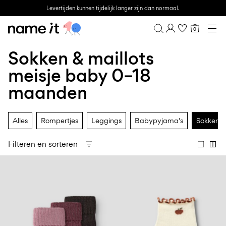
Levertijden kunnen tijdelijk langer zijn dan normaal.
0
BABY
0–18 MAANDEN
Sokken & maillots
Overzicht
MINI
1½–8 JAAR
Bestelgeschiedenis
meisje baby 0–18
KIDS
Profiel
6–14 JAAR
maanden
Verlanglijstje
TEEN
FAQ
SALE
UITLOGGEN
Alles
Rompertjes
Leggings
Babypyjama's
Sokken &
ACTIVEWEAR
Filteren en sorteren
BRANDS
Approved
Back
Essentials
Lotto
Clogs
for
to
voor
Sport