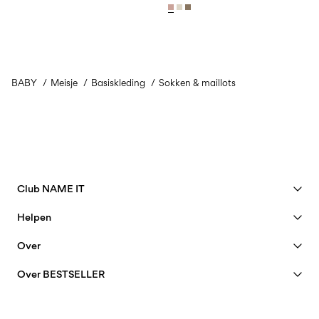
BABY
Meisje
Basiskleding
Sokken & maillots
Club NAME IT
Bekijk voordelen
Helpen
Word lid
Klantenservice
Over
Mijn account
Maattabel
40 years of NAME IT
FAQ
Over BESTSELLER
Bestelling volgen
Onze geschiedenis
Banen & carrière
Zoek Je winkel
Insight
Duurzaamheid
Bezorgopties