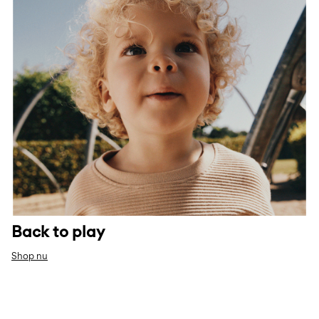
Back to play
Shop nu
w32-baby-essentials-row3