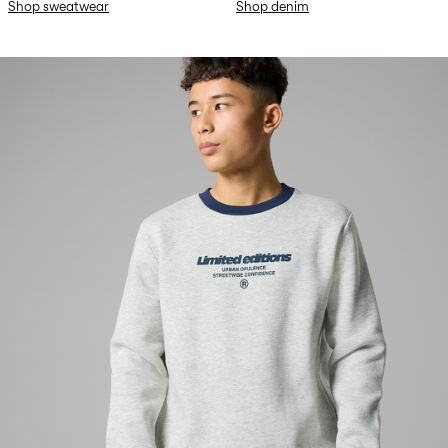
Shop sweatwear
Shop denim
w32-lmtd-row9