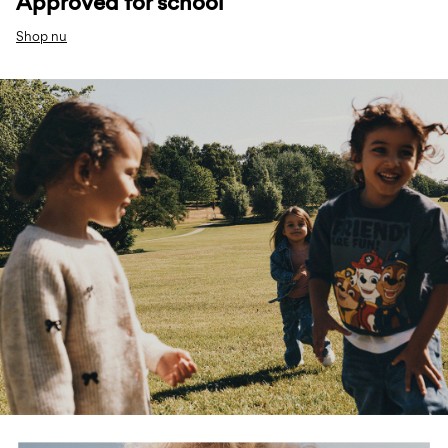
Approved for school
Shop nu
w32-back-to-play-row2