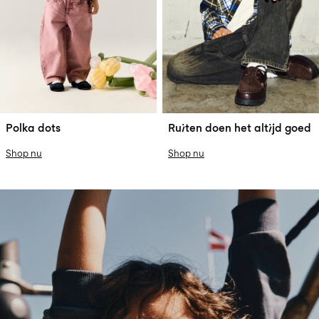
Polka dots
Ruiten doen het altijd goed
Shop nu
Shop nu
w32-character-shop-row6