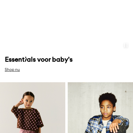
Essentials voor baby's
Shop nu
w32-polka-dots-row5
w32-style-your-checks-
row5