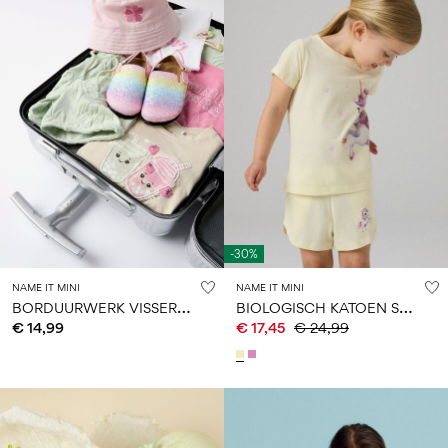
-30%
NAME IT MINI
NAME IT MINI
B
ORDUURWERK VISSERSHOED
B
IOLOGISCH KATOEN SHORT SET
€ 14,99
€ 17,45
€ 24,99