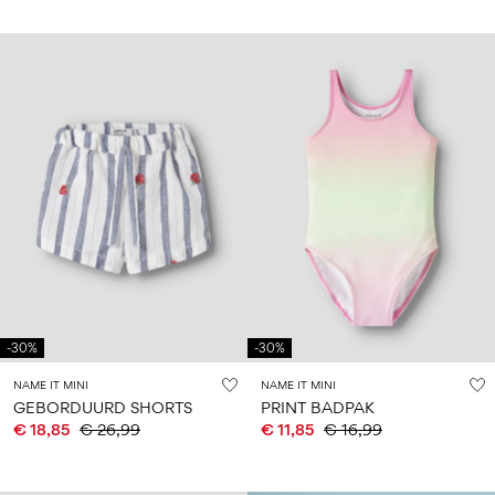
-30%
-30%
NAME IT MINI
NAME IT MINI
GEBORDUURD SHORTS
PRINT BADPAK
€ 18,85
€ 26,99
€ 11,85
€ 16,99