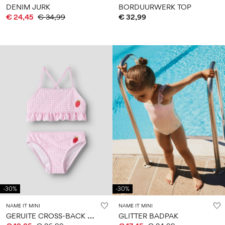
DENIM JURK
BORDUURWERK TOP
€ 24,45
€ 34,99
€ 32,99
-30%
-30%
NAME IT MINI
NAME IT MINI
G
ERUITE CROSS-BACK BIKINI
GLITTER BADPAK