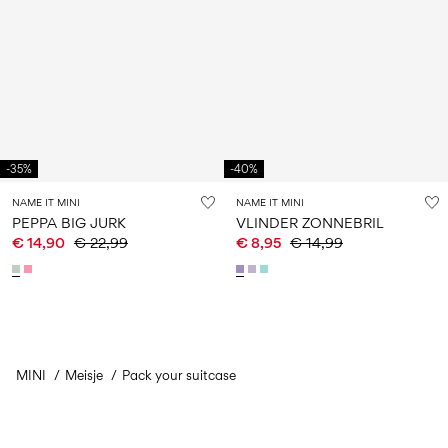
-35%
-40%
NAME IT MINI
NAME IT MINI
PEPPA BIG JURK
VLINDER ZONNEBRIL
€ 14,90
€ 22,99
€ 8,95
€ 14,99
MINI
Meisje
Je hebt 24 van de 45 items gezien.
Pack your suitcase
Volgende laden