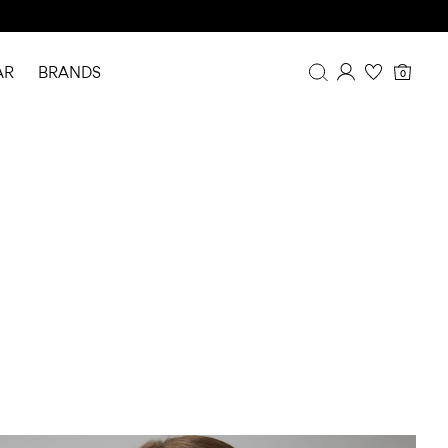
AR
BRANDS
0
Overzicht
Bestelgeschiedenis
Profiel
Verlanglijstje
FAQ
UITLOGGEN
https://www.nameit.com/nl-nl/ni-lmtd/teen/