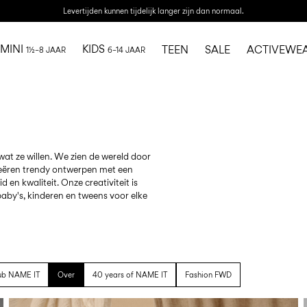
Levertijden kunnen tijdelijk langer zijn dan normaal.
MINI
KIDS
TEEN
SALE
ACTIVEWE
1½–8 JAAR
6–14 JAAR
at ze willen. We zien de wereld door
reëren trendy ontwerpen met een
 en kwaliteit. Onze creativiteit is
baby's, kinderen en tweens voor elke
ub NAME IT
Over
40 years of NAME IT
Fashion FWD
https://www.nameit.com/nl-nl/ni-brands/ni-