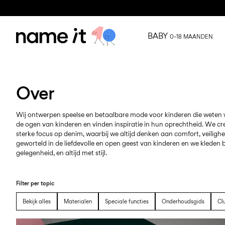
BABY
0–18 MAANDEN
Over
Wij ontwerpen speelse en betaalbare mode voor kinderen die weten w
de ogen van kinderen en vinden inspiratie in hun oprechtheid. We c
sterke focus op denim, waarbij we altijd denken aan comfort, veiligheid
geworteld in de liefdevolle en open geest van kinderen en we kleden 
gelegenheid, en altijd met stijl.
Filter per topic
Bekijk alles
Materialen
Speciale functies
Onderhoudsgids
Cl
https://www.nameit.com/nl-nl/ni-all/name-it/